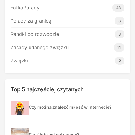
FotkaPorady
48
Polacy za granicą
3
Randki po rozwodzie
3
Zasady udanego związku
11
Związki
2
Top 5 najczęściej czytanych
Czy można znaleźć miłość w Internecie?
Czy ślub jest potrzebny?