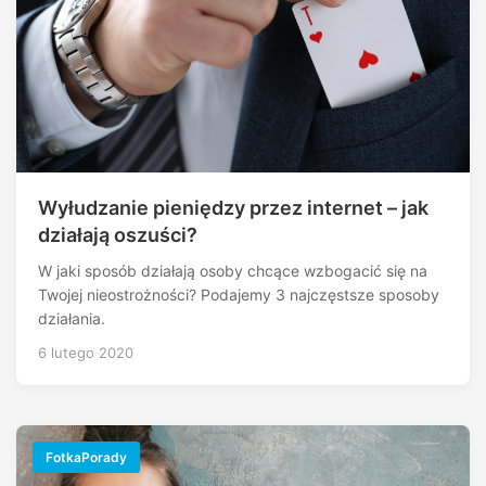
Wyłudzanie pieniędzy przez internet – jak
działają oszuści?
W jaki sposób działają osoby chcące wzbogacić się na
Twojej nieostrożności? Podajemy 3 najczęstsze sposoby
działania.
6 lutego 2020
FotkaPorady