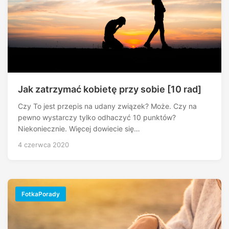
Jak zatrzymać kobietę przy sobie [10 rad]
Czy To jest przepis na udany związek? Może. Czy na
pewno wystarczy tylko odhaczyć 10 punktów?
Niekoniecznie. Więcej dowiecie się…
4 czerwca 2020
FotkaPorady