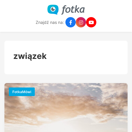
Znajdź nas na:
związek
FotkaMówi