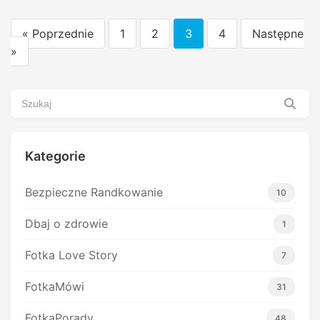
« Poprzednie
1
2
3
4
Następne
Stronicowanie
»
wpisów
Kategorie
Bezpieczne Randkowanie
10
Dbaj o zdrowie
1
Fotka Love Story
7
FotkaMówi
31
FotkaPorady
48