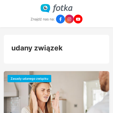
Znajdź nas na:
udany związek
Zasady udanego związku