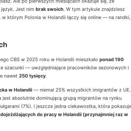
asz. Ale po pierwszych miesiącach okazuje się, że
 język. Jest nim
brak swoich
. W tym artykule znajdziesz
, w którym Polonia w Holandii łączy się online — na randki,
ach
nego CBS w 2025 roku w Holandii mieszkało
ponad 190
sze szacunki — uwzględniające pracowników sezonowych i
ie nawet
250 tysięcy
.
cka w Holandii
— niemal 25% wszystkich imigrantów z UE.
a jest absolutnie dominującą grupą migrantów na rynku
łgarami (7%). I jeszcze jedna ciekawostka, która pokazuj
 dojeżdżających do pracy w Holandii (przynajmniej raz w