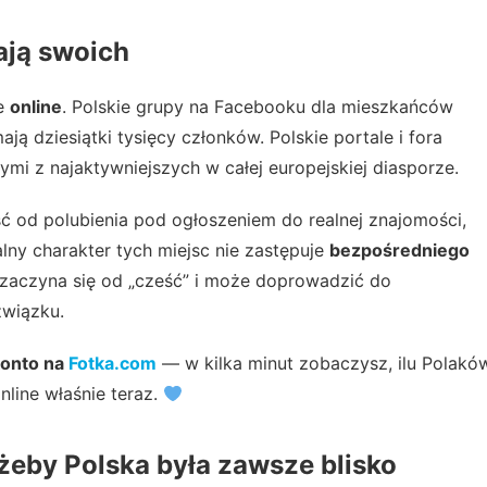
ają swoich
je
online
. Polskie grupy na Facebooku dla mieszkańców
ą dziesiątki tysięcy członków. Polskie portale i fora
nymi z najaktywniejszych w całej europejskiej diasporze.
ć od polubienia pod ogłoszeniem do realnej znajomości,
lny charakter tych miejsc nie zastępuje
bezpośredniego
 zaczyna się od „cześć” i może doprowadzić do
związku.
konto na
Fotka.com
— w kilka minut zobaczysz, ilu Polakó
line właśnie teraz.
żeby Polska była zawsze blisko