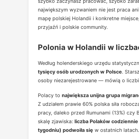
szybko zaczynasz pracować, szybko zarabi
największym wyzwaniem nie jest praca ani
mapę polskiej Holandii i konkretne miejsce
przyjaźń i polskie community.
Polonia w Holandii w liczb
Według holenderskiego urzędu statystycz
tysięcy osób urodzonych w Polsce
. Star
osoby niezarejestrowane — mówią o liczb
Polacy to
największa unijna grupa migran
Z udziałem prawie 60% polska siła robocz
pracy, daleko przed Rumunami (13%) czy Bu
skalę zjawiska:
liczba Polaków codziennie
tygodniu) podwoiła się
w ostatnich latach.