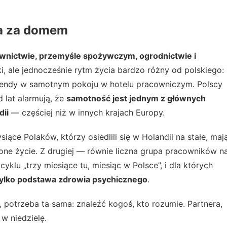
ta za domem
wnictwie, przemyśle spożywczym, ogrodnictwie i
ki, ale jednocześnie rytm życia bardzo różny od polskiego:
kendy w samotnym pokoju w hotelu pracowniczym. Polscy
 lat alarmują, że
samotność jest jednym z głównych
ii
— częściej niż w innych krajach Europy.
siące Polaków, którzy osiedlili się w Holandii na stałe, maj
ożone życie. Z drugiej — równie liczna grupa pracowników n
klu „trzy miesiące tu, miesiąc w Polsce”, i dla których
 tylko podstawa zdrowia psychicznego
.
ś, potrzeba ta sama: znaleźć kogoś, kto rozumie. Partnera,
 w niedzielę.