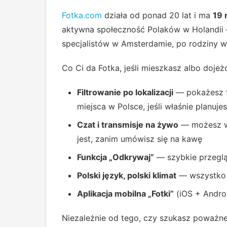
Fotka.com
działa od ponad 20 lat i ma
19 
aktywna społeczność Polaków w Holandii
specjalistów w Amsterdamie, po rodziny w
Co Ci da Fotka, jeśli mieszkasz albo dojeż
Filtrowanie po lokalizacji
— pokażesz t
miejsca w Polsce, jeśli właśnie planuje
Czat i transmisje na żywo
— możesz wy
jest, zanim umówisz się na kawę
Funkcja „Odkrywaj”
— szybkie przegląd
Polski język, polski klimat
— wszystko p
Aplikacja mobilna „Fotki”
(iOS + Androi
Niezależnie od tego, czy szukasz poważnej