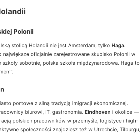
olandii
iej Polonii
ką stolicą Holandii nie jest Amsterdam, tylko
Haga
.
 największe oficjalnie zarejestrowane skupisko Polonii w
skie szkoły sobotnie, polska szkoła międzynarodowa. Haga to
omem”.
en
asto portowe z silną tradycją imigracji ekonomicznej.
acownicy biurowi, IT, gastronomia.
Eindhoven
i okolice —
racją polskich pracowników w przemyśle, logistyce i high-
 aktywne społeczności znajdziesz też w Utrechcie, Tilburgu