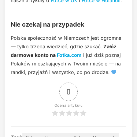
nasze artykuły o
Fotce w UK
i
Fotce w Holandii
.
Nie czekaj na przypadek
Polska społeczność w Niemczech jest ogromna
— tylko trzeba wiedzieć, gdzie szukać.
Załóż
darmowe konto na
Fotka.com
i już dziś poznaj
Polaków mieszkających w Twoim mieście — na
randki, przyjaźń i wszystko, co po drodze.
0
Ocena artykułu