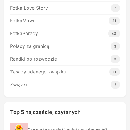
Fotka Love Story
7
FotkaMówi
31
FotkaPorady
48
Polacy za granicą
3
Randki po rozwodzie
3
Zasady udanego związku
11
Związki
2
Top 5 najczęściej czytanych
Czy można znaleźć miłość w Internecie?