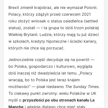
Brexit zmienił krajobraz, ale nie wymazał Polonii.
Polacy, którzy zdążyli przed czerwcem 2021
roku złożyć wniosek o status osiedleńca (settled
status), zostali — i ta grupa to dziś trzon polskiej
Wielkiej Brytanii. Ludzie, którzy mają tu już dzieci
w szkołach, kredyty hipoteczne i ścieżki kariery,
których nie chce się porzucać.
Jednocześnie część decyduje się na powrót —
bo Polska, gospodarczo i kulturowo, wygląda
dziś inaczej niż dwadzieścia lat temu. „Polacy
wracają, bo to Polska jest teraz krajem
możliwości” — pisał niedawno
The Sunday Times
.
To ciekawy punkt zwrotny: wielu Polaków w UK
myśli o
przyszłości po obu stronach kanału La
Manche
i właśnie dlatego chce mieć stały