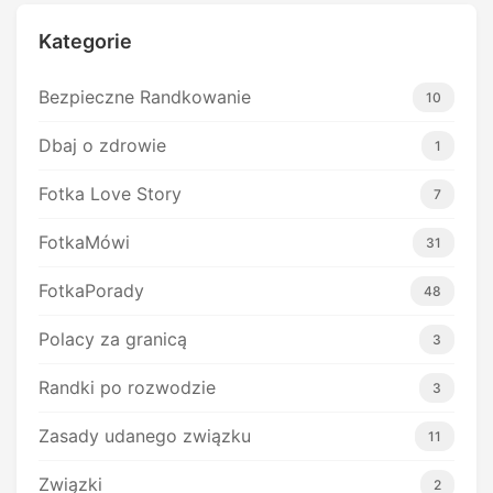
Kategorie
Bezpieczne Randkowanie
10
Dbaj o zdrowie
1
Fotka Love Story
7
FotkaMówi
31
FotkaPorady
48
Polacy za granicą
3
Randki po rozwodzie
3
Zasady udanego związku
11
Związki
2