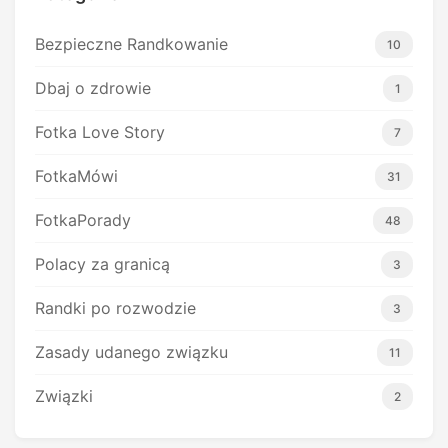
Bezpieczne Randkowanie
10
Dbaj o zdrowie
1
Fotka Love Story
7
FotkaMówi
31
FotkaPorady
48
Polacy za granicą
3
Randki po rozwodzie
3
Zasady udanego związku
11
Związki
2