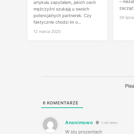
– nieza
artykułu zapytałam, jakich cech
zacząć
mężczyźni szukają u swoich
potencjalnych partnerek. Czy
29 lipc
faktycznie chodzi im o…
12 marca 2020
Ple
6
KOMENTARZE
Anonimowo
1 rok temu
W stu procentach