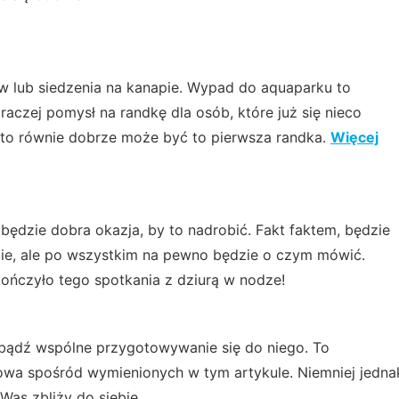
ów lub siedzenia na kanapie. Wypad do aquaparku to
raczej pomysł na randkę dla osób, które już się nieco
ni to równie dobrze może być to pierwsza randka.
Więcej
o będzie dobra okazja, by to nadrobić. Fakt faktem, będzie
ie, ale po wszystkim na pewno będzie o czym mówić.
kończyło tego spotkania z dziurą w nodze!
 bądź wspólne przygotowywanie się do niego. To
owa spośród wymienionych w tym artykule. Niemniej jedna
as zbliży do siebie.