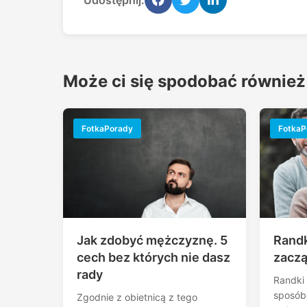
Może ci się spodobać również
FotkaPorady
FotkaP
Jak zdobyć mężczyznę. 5
Randk
cech bez których nie dasz
zaczą
rady
Randki 
sposób
Zgodnie z obietnicą z tego