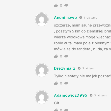
0
Anonimowo
1 rok temu
szczerze, mam saune przewozna
, pozatym 5 km do ziemskiej b
wierze widokowa moge wjechac l
robie auta, mam pole z pieknym 
mówia ze do tandeta , nuda, za 
0
Drezyniarz
3 lat temu
Tylko niestety nie ma jak pozna
0
AdamowiczD995
3 lat temu
Git
0