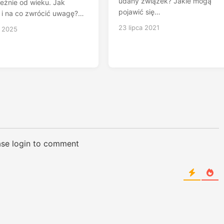
udany związek? Jakie mogą
leżnie od wieku. Jak
pojawić się…
 i na co zwrócić uwagę?…
23 lipca 2021
a 2025
ase login to comment