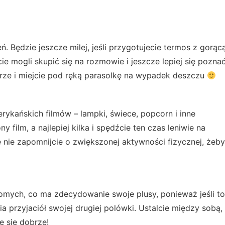
ń. Będzie jeszcze milej, jeśli przygotujecie termos z gorąc
ie mogli skupić się na rozmowie i jeszcze lepiej się poznać
rze i miejcie pod ręką parasolkę na wypadek deszczu
rykańskich filmów – lampki, świece, popcorn i inne
y film, a najlepiej kilka i spędźcie ten czas leniwie na
 nie zapomnijcie o zwiększonej aktywności fizycznej, żeby
jomych, co ma zdecydowanie swoje plusy, ponieważ jeśli to
 przyjaciół swojej drugiej polówki. Ustalcie między sobą,
e się dobrze!