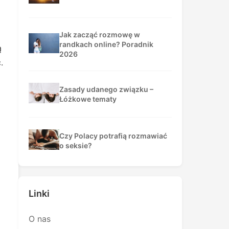
Jak zacząć rozmowę w
randkach online? Poradnik
ą
2026
.
Zasady udanego związku –
Łóżkowe tematy
Czy Polacy potrafią rozmawiać
o seksie?
Linki
O nas