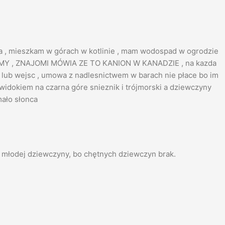
 , mieszkam w górach w kotlinie , mam wodospad w ogrodzie
raMY , ZNAJOMI MÓWIA ZE TO KANION W KANADZIE , na kazda
ub wejsc , umowa z nadlesnictwem w barach nie płace bo im
widokiem na czarna góre snieznik i trójmorski a dziewczyny
mało słonca
ć młodej dziewczyny, bo chętnych dziewczyn brak.