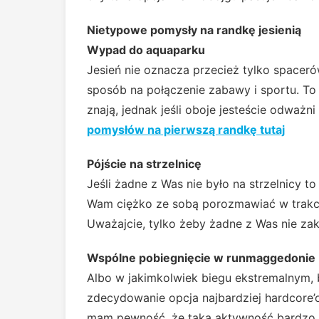
Nietypowe pomysły na randkę jesienią
Wypad do aquaparku
Jesień nie oznacza przecież tylko spacer
sposób na połączenie zabawy i sportu. To 
znają, jednak jeśli oboje jesteście odważ
pomysłów na pierwszą randkę tutaj
Pójście na strzelnicę
Jeśli żadne z Was nie było na strzelnicy t
Wam ciężko ze sobą porozmawiać w trakc
Uważajcie, tylko żeby żadne z Was nie za
Wspólne pobiegnięcie w runmaggedonie
Albo w jakimkolwiek biegu ekstremalnym,
zdecydowanie opcja najbardziej hardcore’
mam pewność, że taka aktywność bardzo W