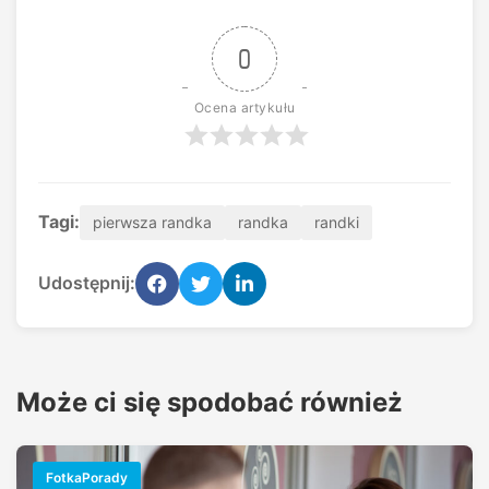
0
Ocena artykułu
Tagi:
pierwsza randka
randka
randki
Udostępnij:
Może ci się spodobać również
FotkaPorady