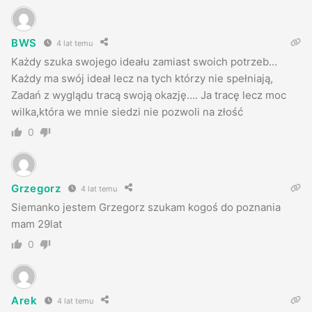
BWS
4 lat temu
Każdy szuka swojego ideału zamiast swoich potrzeb…
Każdy ma swój ideał lecz na tych którzy nie spełniają,
Zadań z wyglądu tracą swoją okazję…. Ja tracę lecz moc
wilka,która we mnie siedzi nie pozwoli na złość
0
Grzegorz
4 lat temu
Siemanko jestem Grzegorz szukam kogoś do poznania
mam 29lat
0
Arek
4 lat temu