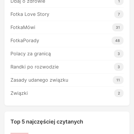
Dbaj o zdrowie
1
Fotka Love Story
7
FotkaMówi
31
FotkaPorady
48
Polacy za granicą
3
Randki po rozwodzie
3
Zasady udanego związku
11
Związki
2
Top 5 najczęściej czytanych