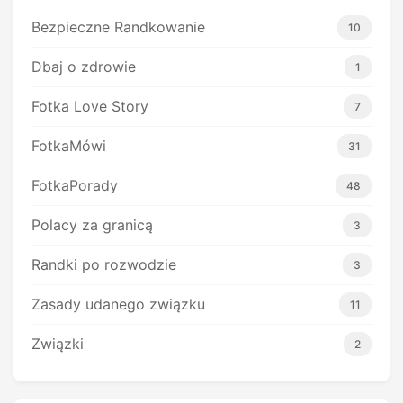
Bezpieczne Randkowanie
10
Dbaj o zdrowie
1
Fotka Love Story
7
FotkaMówi
31
FotkaPorady
48
Polacy za granicą
3
Randki po rozwodzie
3
Zasady udanego związku
11
Związki
2