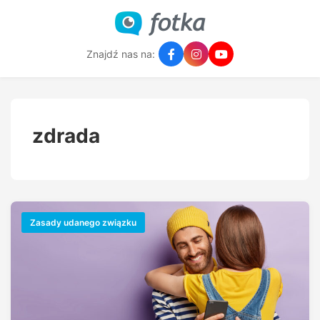
Znajdź nas na:
zdrada
Zasady udanego związku