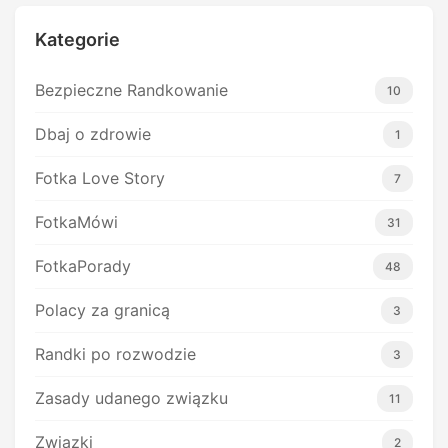
Kategorie
Bezpieczne Randkowanie
10
Dbaj o zdrowie
1
Fotka Love Story
7
FotkaMówi
31
FotkaPorady
48
Polacy za granicą
3
Randki po rozwodzie
3
Zasady udanego związku
11
Związki
2