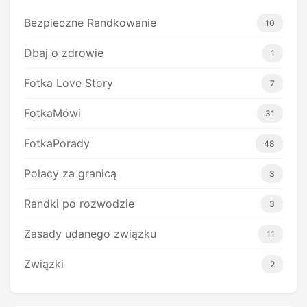
Bezpieczne Randkowanie
10
Dbaj o zdrowie
1
Fotka Love Story
7
FotkaMówi
31
FotkaPorady
48
Polacy za granicą
3
Randki po rozwodzie
3
Zasady udanego związku
11
Związki
2