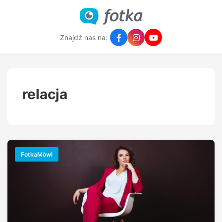
Znajdź nas na:
relacja
FotkaMówi