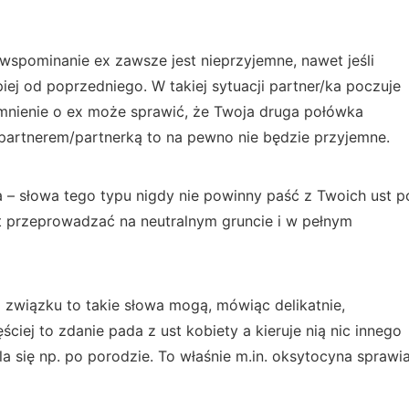
wspominanie ex zawsze jest nieprzyjemne, nawet jeśli
ej od poprzedniego. W takiej sytuacji partner/ka poczuje
nienie o ex może sprawić, że Twoja druga połówka
partnerem/partnerką to na pewno nie będzie przyjemne.
da – słowa tego typu nigdy nie powinny paść z Twoich ust p
 przeprowadzać na neutralnym gruncie i w pełnym
 związku to takie słowa mogą, mówiąc delikatnie,
ciej to zdanie pada z ust kobiety a kieruje nią nic innego
a się np. po porodzie. To właśnie m.in. oksytocyna sprawia