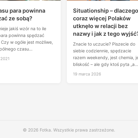
zasu para powinna
Situationship – dlaczeg
ać ze sobą?
coraz więcej Polaków
utknęło w relacji bez
ieje jakiś wzór na to ile
nazwy i jak z tego wyjść
para powinna spędzać
Czy w ogóle jest możliwe,
Znacie to uczucie? Piszecie do
pólnego czasu…
siebie codziennie, spędzacie
razem weekendy, jest chemia, j
 2021
bliskość – ale gdy ktoś pyta „a
19 marca 2026
© 2026 Fotka. Wszystkie prawa zastrzeżone.