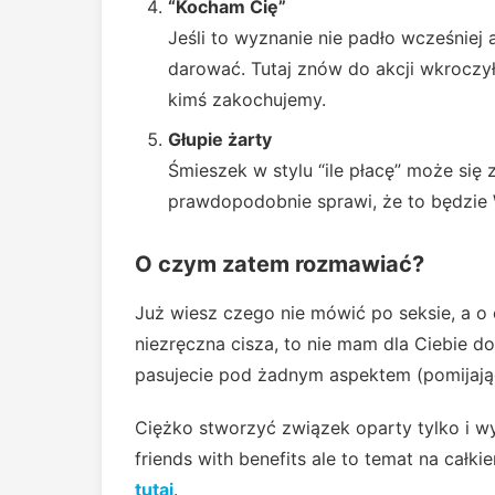
“Kocham Cię”
Jeśli to wyznanie nie padło wcześniej a
darować. Tutaj znów do akcji wkroczył
kimś zakochujemy.
Głupie żarty
Śmieszek w stylu “ile płacę” może się 
prawdopodobnie sprawi, że to będzie 
O czym zatem rozmawiać?
Już wiesz czego nie mówić po seksie, a o
niezręczna cisza, to nie mam dla Ciebie d
pasujecie pod żadnym aspektem (pomijają
Ciężko stworzyć związek oparty tylko i wy
friends with benefits ale to temat na całki
tutaj
.