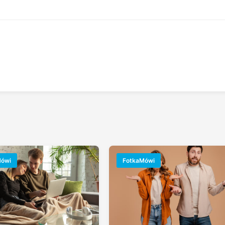
Mówi
FotkaMówi