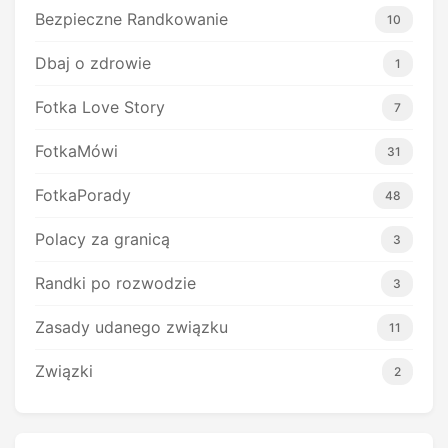
Bezpieczne Randkowanie
10
Dbaj o zdrowie
1
Fotka Love Story
7
FotkaMówi
31
FotkaPorady
48
Polacy za granicą
3
Randki po rozwodzie
3
Zasady udanego związku
11
Związki
2