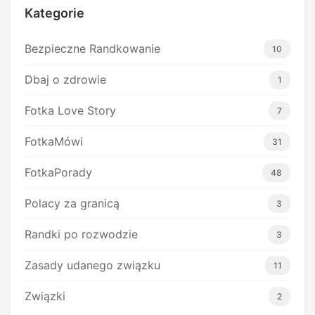
Kategorie
Bezpieczne Randkowanie
10
Dbaj o zdrowie
1
Fotka Love Story
7
FotkaMówi
31
FotkaPorady
48
Polacy za granicą
3
Randki po rozwodzie
3
Zasady udanego związku
11
Związki
2