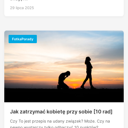
29 lipca 2025
FotkaPorady
Jak zatrzymać kobietę przy sobie [10 rad]
Czy To jest przepis na udany związek? Może. Czy na
pewno wystarczy tylko odhaczyć 10 punktów?