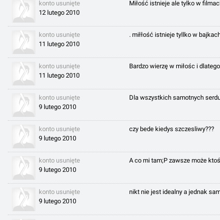
konto usunięte
Miłość istnieje ale tylko w filmac
12 lutego 2010
konto usunięte
. miłłość istnieje tyllko w bajkach !
11 lutego 2010
konto usunięte
Bardzo wierzę w miłośc i dlateg
11 lutego 2010
konto usunięte
Dla wszystkich samotnych serdus
9 lutego 2010
konto usunięte
czy bede kiedys szczesliwy???
9 lutego 2010
konto usunięte
A co mi tam;P zawsze może ktoś
9 lutego 2010
konto usunięte
nikt nie jest idealny a jednak sam
9 lutego 2010