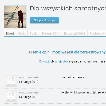
Dla wszystkich samotnych 
Dołącz do grupy
Blogi
Opis
Fotki
Forum (61)
Ekipa (20362)
Podpisy (1
Pisanie opinii możliwe jest dla zarejestrowan
Zaloguj
lub
zarejestruj
się za darmo jeśli nie masz 
konto usunięte
samotny cze-wa
14 lutego 2010
konto usunięte
walentynki sa do hu... i jak zwy
14 lutego 2010