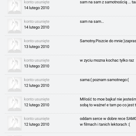
konto usunięte
sam na sam z samotnością ... taa
14 lutego 2010
konto usunięte
sam na sam...
14 lutego 2010
konto usunięte
Samotny.Piszcie do mnie:)zapr
13 lutego 2010
konto usunięte
w zyciu mozna kochac tylko raz
13 lutego 2010
konto usunięte
sama:( poznam samotnego:(
12 lutego 2010
konto usunięte
MIłość to moe bajka! nie jesteśmy
12 lutego 2010
sobą to ważne! e tam po co jest 
konto usunięte
oddam serce w dobre rece SAMOTN
12 lutego 2010
w filmach i tanich lektorach :(