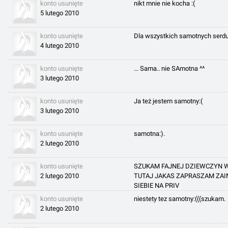
konto usunięte
nikt mnie nie kocha :(
5 lutego 2010
konto usunięte
Dla wszystkich samotnych serdus
4 lutego 2010
konto usunięte
... Sama.. nie SAmotna ^^
3 lutego 2010
konto usunięte
Ja też jestem samotny:(
3 lutego 2010
konto usunięte
samotna:).
2 lutego 2010
konto usunięte
SZUKAM FAJNEJ DZIEWCZYN W
2 lutego 2010
TUTAJ JAKAS ZAPRASZAM ZA
SIEBIE NA PRIV
konto usunięte
niestety tez samotny:(((szukam.
2 lutego 2010