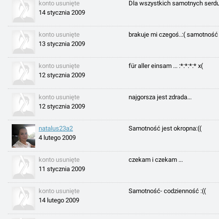
konto usunięte
Dla wszystkich samotnych serdusz
14 stycznia 2009
konto usunięte
brakuje mi czegoś..:( samotność 
13 stycznia 2009
konto usunięte
für aller einsam ... :*:*:*:* x(
12 stycznia 2009
konto usunięte
najgorsza jest zdrada...
12 stycznia 2009
natalus23a2
Samotność jest okropna:((
4 lutego 2009
konto usunięte
czekam i czekam ...
11 stycznia 2009
konto usunięte
Samotność- codzienność :((
14 lutego 2009