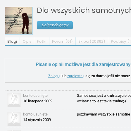
Dla wszystkich samotnych 
Dołącz do grupy
Blogi
Opis
Fotki
Forum (61)
Ekipa (20362)
Podpisy (1
Pisanie opinii możliwe jest dla zarejestrowan
Zaloguj
lub
zarejestruj
się za darmo jeśli nie masz 
konto usunięte
Samotnosc jest o krutna.zycie be
18 listopada 2009
wciasz a to jest takie trudne;-(
konto usunięte
pozdrawiam wszystkie samotne s
14 stycznia 2009