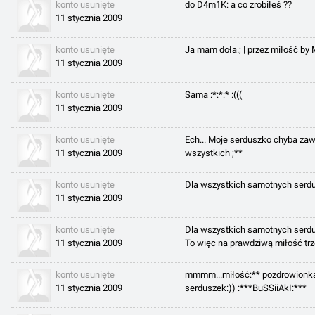
konto usunięte
do D4m1K: a co zrobiłeś ??
11 stycznia 2009
konto usunięte
Ja mam doła.; | przez miłość by Mn
11 stycznia 2009
konto usunięte
Sama :*:*:* :(((
11 stycznia 2009
konto usunięte
Ech... Moje serduszko chyba zaw
11 stycznia 2009
wszystkich ;**
konto usunięte
Dla wszystkich samotnych serdus
11 stycznia 2009
konto usunięte
Dla wszystkich samotnych serdu
11 stycznia 2009
To więc na prawdziwą miłość trz
konto usunięte
mmmm...miłość:** pozdrowionka
11 stycznia 2009
serduszek:)) :***BuSSiiAkI:***