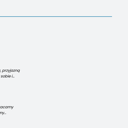
, przyjazną
sobie i
zwracamy
amy