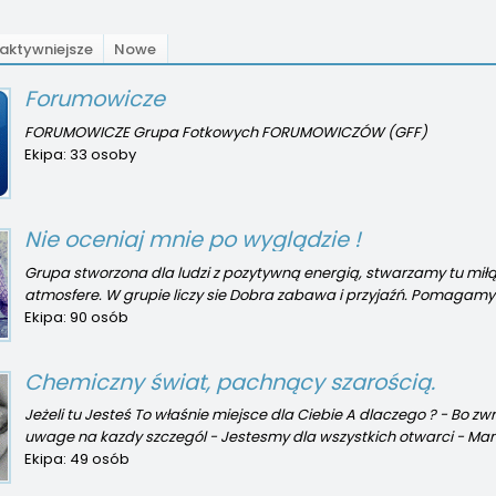
aktywniejsze
Nowe
Forumowicze
FORUMOWICZE Grupa Fotkowych FORUMOWICZÓW (GFF)
Ekipa:
33 osoby
Nie oceniaj mnie po wyglądzie !
Grupa stworzona dla ludzi z pozytywną energią, stwarzamy tu miłą
atmosfere. W grupie liczy sie Dobra zabawa i przyjaźń. Pomagamy 
Ekipa:
90 osób
wspieramy sie! 1.Po zapisaniu s
Chemiczny świat, pachnący szarością.
Jeżeli tu Jesteś To właśnie miejsce dla Ciebie A dlaczego ? - Bo 
uwage na kazdy szczegól - Jestesmy dla wszystkich otwarci - M
doskonaly kontakt ze sobą - Nie robimy pr
Ekipa:
49 osób