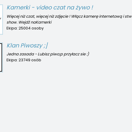
Kamerki - video czat na żywo !
Więcej niż czat, więcej niż zdjęcie ! Włącz kamerę internetową i stwórz własne
show. Wejdź naKamerki
Ekipa:
25004 osoby
Klan Piwoszy ;]
Jedna zasada - Lubisz piwo;p przyłacz sie :)
Ekipa:
23749 osób