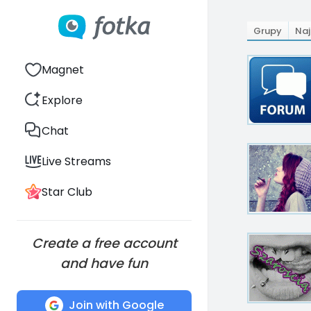
Grupy
Naj
Magnet
Explore
Chat
Live Streams
Star Club
Create a free account
and have fun
Join with Google