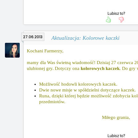
Lubisz to?
27.06.2013
Aktualizacja: Kolorowe kaczki
Kochani Farmerzy,
mamy dla Was świetną wiadomość! Dzisiaj 27 czerwca 201
ulubionej gry. Dotyczy ona
kolorowych kaczek
. Do gry
Możliwość hodowli kolorowych kaczek.
Dwie nowe misje w spółdzielni dotyczące kaczek.
Runa, dzięki której będzie możliwość zdobycia ko
przedmiotów.
Miłego grania,
Lubisz to?