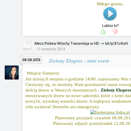
Miłego grania,
Lubisz to?
Mecz Polska-Włochy Transmisja w HD --> bit.ly/X1cKsH
11 września 2014
08.08.2013
Zielony Ekspres - mini event
Witajcie Farmerzy
Już dzisiaj 8 sierpnia o godzinie 14:00, zapraszamy Was 
Cieszymy się, że możemy Wam przedstawić nasze rozwią
ilością drzew w Waszych inwentarzach -
Zielony Ekspre
nieużywanych drzew na nowe sadzonki, które z kolei d
nowych, wysokiej wartości drzew. A najlepsza wiadomość 
celu wydawać florenów ani sianogroszy.
Planowany przyjazd: czwartek 08.08.201
Planowany odjazd: poniedziałek 12.08.20