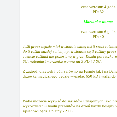
czas wzrostu: 4 godz
PD: 32
Marzanka wonna
czas wzrostu: 6 godz
PD: 40
Jeśli gracz będzie miał w stodole mniej niż 5 sztuk rośli
do 5 roślin każdej z nich, np. w stodole są 3 rośliny grac
evencie roślinki nie pozostaną w grze. Każda porzeczka 
SG, natomiast marzanka wonna na 3 PD i 3 SG.
Z zagród, drzewek i pól, zarówno na Farmie jak i na Ba
drzewka magicznego będzie wypadać 650 PD i
wafel do
Wafle możecie wysyłać do sąsiadów i znajomych jako pre
wykorzystaniu limitu prezentów na dzień każdy kolejny
sąsiadowi będzie płatny - 2 FL.