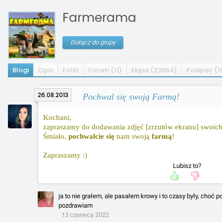
Farmerama
Dołącz do grupy
Blogi
Opis
Fotki
Forum (11)
Ekipa (23664)
Podpisy (1
26.08.2013
Pochwal się swoją Farmą!
Kochani,
zapraszamy do dodawania zdjęć [zrzutów ekranu] swoic
Śmiało,
pochwalcie się
nam swoją
farmą
!
Zapraszamy :)
Lubisz to?
ja to nie grałem, ale pasałem krowy i to czasy były, choć 
pozdrawiam
13 czerwca 2022