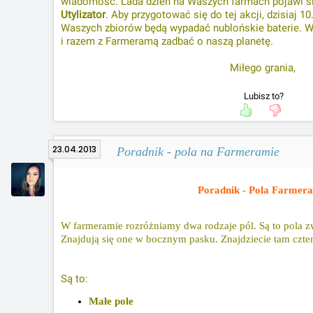
wiadomość. Lada dzień na Waszych farmach pojawi s
Utylizator
. Aby przygotować się do tej akcji, dzisiaj 1
Waszych zbiorów będą wypadać nublońskie baterie. Wa
i razem z Farmeramą zadbać o naszą planetę.
Miłego grania,
Lubisz to?
23.04.2013
Poradnik - pola na Farmeramie
Poradnik - Pola Farmer
W farmeramie rozróżniamy dwa rodzaje pól. Są to pola zw
Znajdują się one w bocznym pasku. Znajdziecie tam czter
Są to:
Małe pole