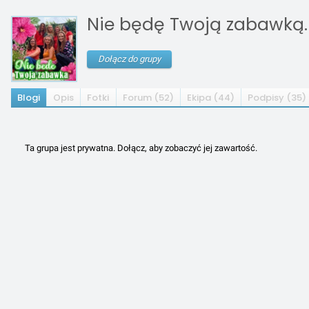
Nie będę Twoją zabawką.
Dołącz do grupy
Blogi
Opis
Fotki
Forum (52)
Ekipa (44)
Podpisy (35)
Ta grupa jest prywatna. Dołącz, aby zobaczyć jej zawartość.