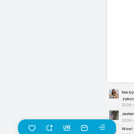
Nie b
:zako
2026-0
Jeste
2026-
Wow! J