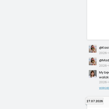
@Kasi
2026-
@Madz
2026-
My będ
walizk
2026-
więce
27.07.2026