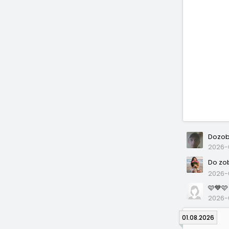
Dozob
2026-0
Do zo
2026-
🩷💙🩷
2026-
01.08.2026