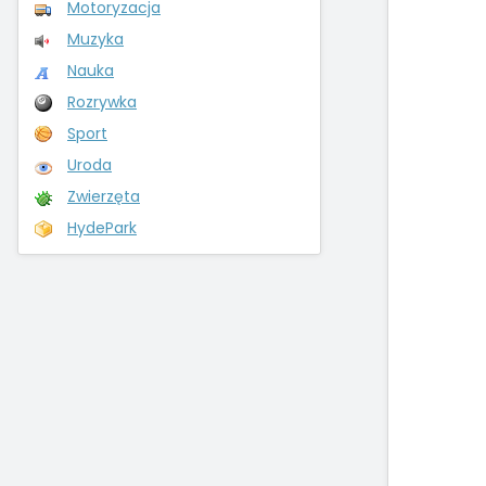
Motoryzacja
Muzyka
Nauka
Rozrywka
Sport
Uroda
Zwierzęta
HydePark