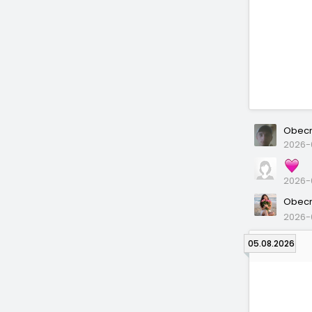
Obecn
2026-0
2026-0
Obecn
2026-
05.08.2026