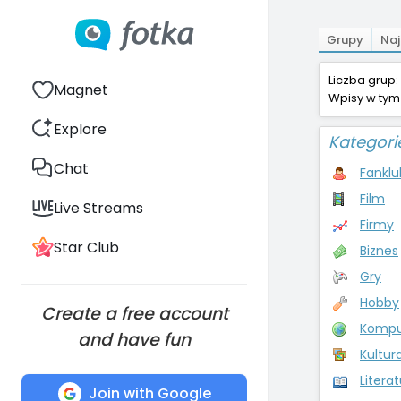
Grupy
Naj
Liczba grup:
Magnet
Wpisy w tym
Explore
Kategori
Chat
Fanklu
Film
Live Streams
Firmy
Star Club
Biznes
Gry
Hobby
Create a free account
Komput
and have fun
Kultur
Litera
Join with Google