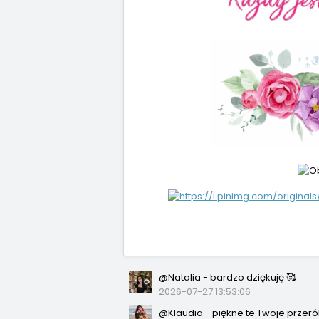
Z A 
@Natalia - bardzo dziękuję 🥰
2026-07-27 13:53:06
@Klaudia - piękne te Twoje przeró