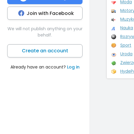
Moda
Motor
Join with Facebook
Muzyk
Nauka
We will not publish anything on your
behalf.
Rozry
Sport
Create an account
Uroda
Zwierz
Already have an account?
Log in
HydeP