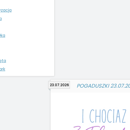
yzacja
a
wka
ęta
ark
POGADUSZKI 23.07.2
23.07.2026