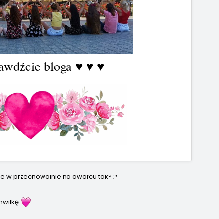
rawdźcie bloga ♥ ♥ ♥
ie w przechowalnie na dworcu tak? ;*
hwilkę