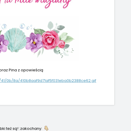
P R A S Z A M Y
bki też są! :zakochany: