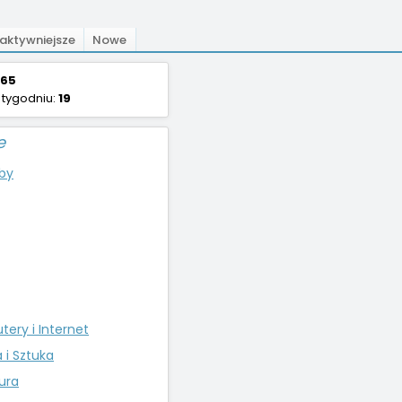
aktywniejsze
Nowe
65
 tygodniu:
19
e
by
ery i Internet
a i Sztuka
tura