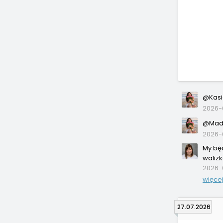
@Kasi
2026-
@Madz
2026-
My będ
walizk
2026-
więce
27.07.2026