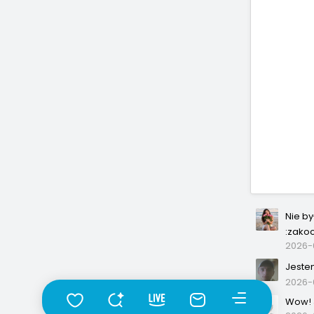
Nie b
:zako
2026-0
Jeste
2026-
Wow! J