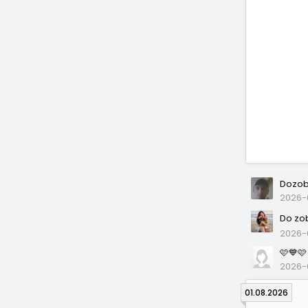
Dozob
2026-0
Do zo
2026-
🩷💙🩷
2026-
01.08.2026