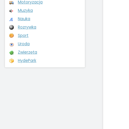
Motoryzacja
Muzyka
Nauka
Rozrywka
Sport
Uroda
Zwierzęta
HydePark