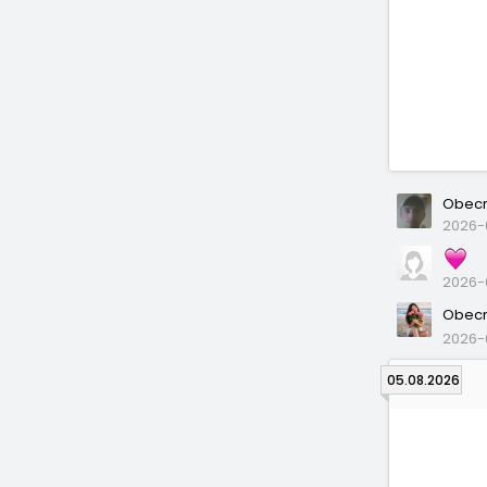
Obecn
2026-0
2026-0
Obecn
2026-
05.08.2026