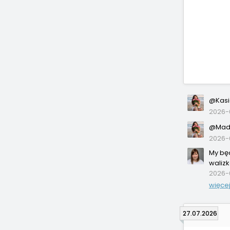
@Kasi
2026-
@Madz
2026-
My będ
walizk
2026-
więce
27.07.2026