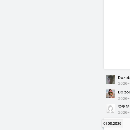
Dozob
2026-0
Do zo
2026-
🩷💙🩷
2026-
01.08.2026