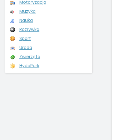
Motoryzacja
Muzyka
Nauka
Rozrywka
Sport
Uroda
Zwierzęta
HydePark