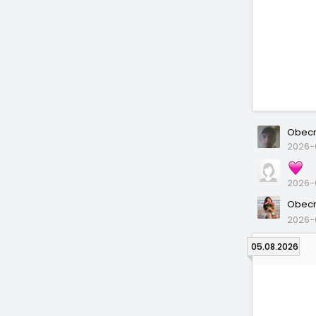
Obecn
2026-0
2026-0
Obecn
2026-
05.08.2026