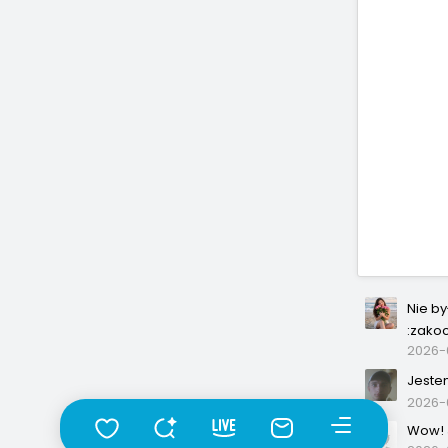
Nie b
:zako
2026-0
Jeste
2026-
Wow! J