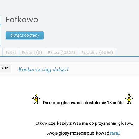
Fotkowo
Dołącz do grupy
Fotki
Forum (6)
Ekipa (13322)
Podpisy (4096)
.2019
Konkursu ciąg dalszy!
Do etapu głosowania dostało się 18 osób!
Fotkowicze, każdy z Was ma do przyznania
głosów.
Swoje głosy możecie publikować
tutaj
.