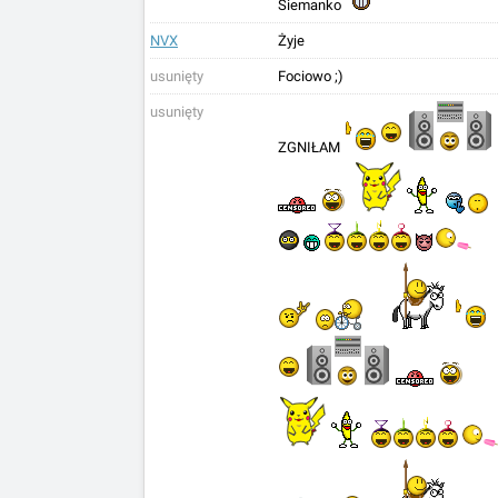
Siemanko
NVX
Żyje
usunięty
Fociowo ;)
usunięty
ZGNIŁAM