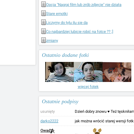
Opcja "Nagraj film lub zrób zdjęcie" nie działa
Stare emotki
Liczymy do tylu ilu sie da
Co najbardziej lubicie robić na fotce ?? ;]
zmiany
Ostatnio dodane fotki
więcej fotek
Ostatnie podpisy
usunięty
Dzień dobry znowu ♥ Też tęskniłam
darko2222
jak można wrócić starej wersji fotk
Owad