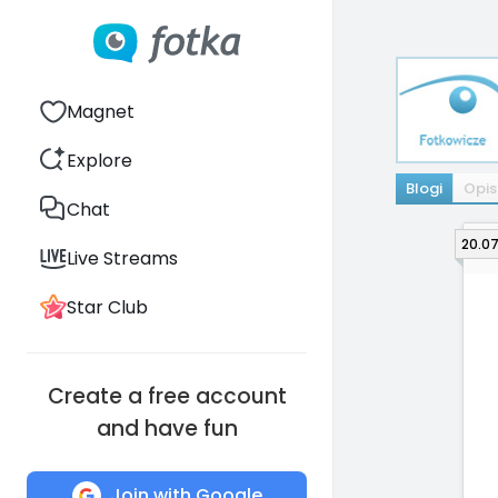
Magnet
Explore
Blogi
Opis
Chat
20.07
Live Streams
Star Club
Create a free account
and have fun
Join with Google