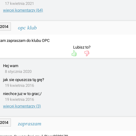
17 kwietnia 2021
więcej komentarzy (64)
.2014
opc klub
am zapraszam do klubu OPC
Lubisz to?
Hej wam
8 stycznia 2020
jak sie opuszcza tą grę?
19 kwietnia 2016
niechce juz w to grac;/
19 kwietnia 2016
więcej komentarzy (3)
.2014
zapraszam