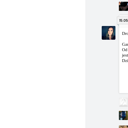
15.05
Dro
Gar
Od
jes
Dzi