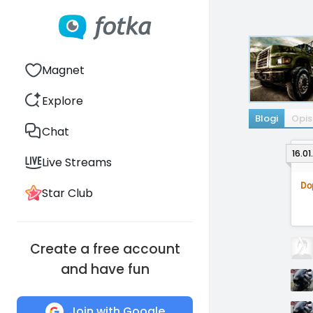
Magnet
Explore
Blogi
Opis
Chat
16.01
Live Streams
Dop
Star Club
Create a free account
and have fun
Join with Google