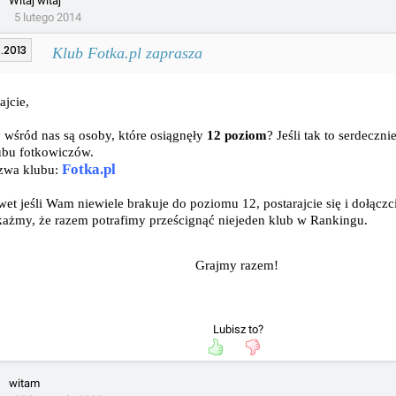
Witaj witaj
5 lutego 2014
.2013
Klub Fotka.pl zaprasza
ajcie,
 wśród nas są osoby, które osiągnęły
12 poziom
? Jeśli tak to serdeczn
ubu fotkowiczów.
Fotka.pl
zwa klubu:
et jeśli Wam niewiele brakuje do poziomu 12, postarajcie się i dołączc
ażmy, że razem potrafimy prześcignąć niejeden klub w Rankingu.
Grajmy razem!
Lubisz to?
witam