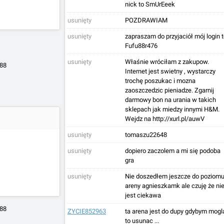
nick to SmUrEeek
usunięty
POZDRAWIAM
usunięty
zapraszam do przyjaciół mój login 
Fufu88r476
usunięty
Właśnie wróciłam z zakupow.
288
Internet jest swietny , wystarczy
trochę poszukac i mozna
zaoszczedzic pieniadze. Zgarnij
darmowy bon na urania w takich
sklepach jak miedzy innymi H&M.
Wejdz na http://xurl.pl/auwV
usunięty
tomaszu22648
usunięty
dopiero zaczolem a mi się podoba
gra
usunięty
Nie doszedłem jeszcze do poziom
areny agnieszkamk ale czuję że ni
jest ciekawa
288
ZYCIE852963
ta arena jest do dupy gdybym mogl
to usunac ...