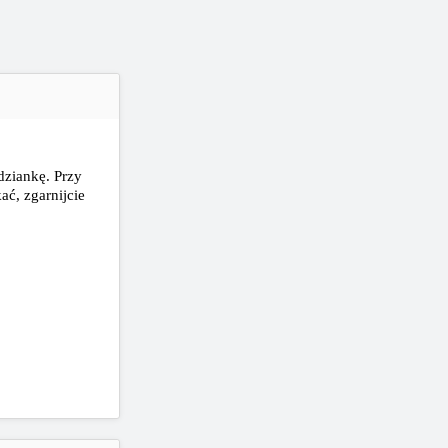
dziankę. Przy
ać, zgarnijcie