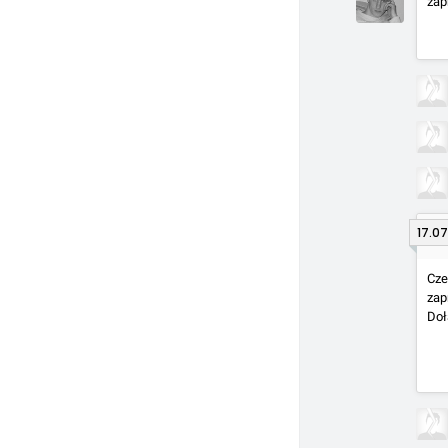
zap
17.07
Cze
zap
Doł