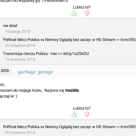
raszam do wspulnej gry :) Piero8508670
Lubisz to?
nie dział
14 lutego 2015
Półfinał Mecz Polska vs Niemcy Oglądaj bez zacięc w HD Stream--> tr.im/09
20 września 2014
Transmisja meczu Polska - Iran >> bit.ly/1xZ0nOU
13 września 2014
.2013
garbage garage
ść,
raszam do mojego klubu. Nazywa się
mazdda
.
ączajcie :)
Lubisz to?
Półfinał Mecz Polska vs Niemcy Oglądaj bez zacięc w HD Stream--> tr.im/09
20 września 2014