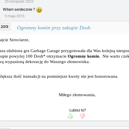
25 listopada 2023
Witam serdecznie ?
5 maja 2016
.2013
Ogromny komin przy zakupie Dosh
ajcie Szrociarze,
za ulubiona gra Garbage Garage przygotowała dla Was kolejną niespo
kupie powyżej 100 Dosh* otrzymacie
Ogromny komin
. Nie warto czek
wą wypasioną dekorację do Waszego złomowiska.
iększa ilość transakcji na pomniejsze kwoty nie jest honorowana.
Miłego złomowania,
Lubisz to?