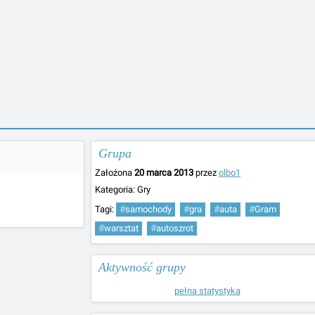
Grupa
Założona
20 marca 2013
przez
olbo1
Kategoria:
Gry
Tagi:
#
samochody
#
gra
#
auta
#
Gram
#
warsztat
#
autoszrot
Aktywność grupy
pełna statystyka