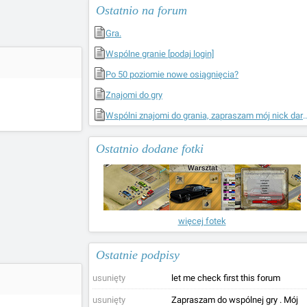
Ostatnio na forum
Gra.
Wspólne granie [podaj login]
Po 50 poziomie nowe osiągnięcia?
Znajomi do gry
Wspólni znajomi do grania, zapraszam mój
Ostatnio dodane fotki
więcej fotek
Ostatnie podpisy
usunięty
let me check first this forum
usunięty
Zapraszam do wspólnej gry . Mój