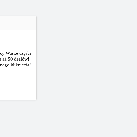
ący Wasze części
e aż 50 dealów!
nego kliknięcia!