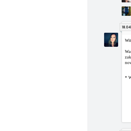
18.04
Wit
Was
za
no
* W