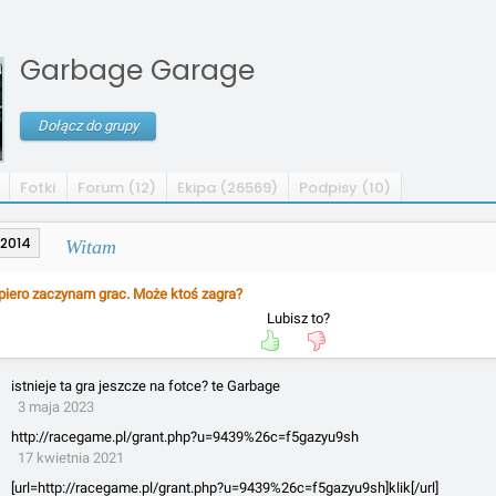
Garbage Garage
Dołącz do grupy
Fotki
Forum (12)
Ekipa (26569)
Podpisy (10)
.2014
Witam
iero zaczynam grac. Może ktoś zagra?
Lubisz to?
istnieje ta gra jeszcze na fotce? te Garbage
3 maja 2023
http://racegame.pl/grant.php?u=9439%26c=f5gazyu9sh
17 kwietnia 2021
[url=http://racegame.pl/grant.php?u=9439%26c=f5gazyu9sh]klik[/url]