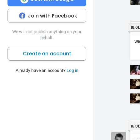
Join with Facebook
16.01
We will not publish anything on your
behalf.
Wit
Create an account
Already have an account?
Log in
16.01