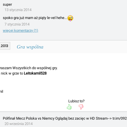
super
13 stycznia 2014
spoko gra już mam aż piąty le-vel hehe...
7 stycznia 2014
więcej komentarzy (1)
.2013
Gra wspólna
,
raszam Wszystkich do wspólnej gry.
 nick w grze to
Leitokamil528
il
Lubisz to?
Półfinał Mecz Polska vs Niemcy Oglądaj bez zacięc w HD Stream--> tr.im/09
20 września 2014