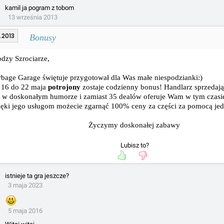
kamil ja pogram z tobom
13 września 2013
.2013
Bonusy
dzy Szrociarze,
bage Garage świętuje przygotował dla Was małe niespodzianki:)
 16 do 22 maja
potrojony
zostaje codzienny bonus! Handlarz sprzedaj
t w doskonałym humorze i zamiast 35 dealów oferuje Wam w tym czasi
ęki jego usługom możecie zgarnąć 100% ceny za części za pomocą jed
Życzymy doskonałej zabawy
Lubisz to?
istnieje ta gra jeszcze?
3 maja 2023
5 maja 2016