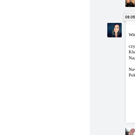
08.05
Wit
czy
Kl
Na
Naw
Pok