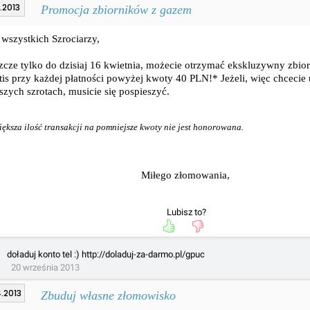
.2013
Promocja zbiorników z gazem
wszystkich Szrociarzy,
zcze tylko do dzisiaj 16 kwietnia, możecie otrzymać ekskluzywny zbio
tis przy każdej płatności powyżej kwoty 40 PLN!* Jeżeli, więc chcecie
zych szrotach, musicie się pospieszyć.
iększa ilość transakcji na pomniejsze kwoty nie jest honorowana.
Miłego złomowania,
Lubisz to?
doładuj konto tel :) http://doladuj-za-darmo.pl/gpuc
20 września 2013
.2013
Zbuduj własne złomowisko