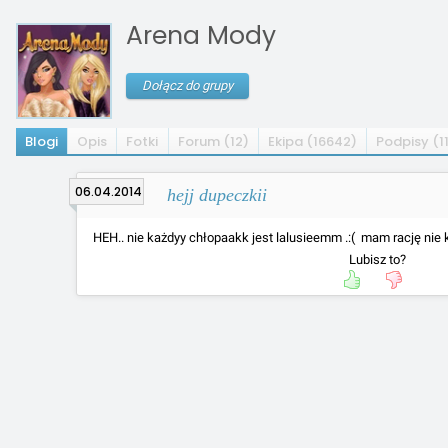
Arena Mody
Dołącz do grupy
Blogi
Opis
Fotki
Forum (12)
Ekipa (16642)
Podpisy (1
06.04.2014
hejj dupeczkii
HEH.. nie każdyy chłopaakk jest lalusieemm .:(
mam rację nie k
Lubisz to?