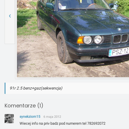
‹
91r 2.5 benz+gaz(sekwencja)
Komentarze (1)
synekziom15
6 maja 2012
Wiecej info na priv badz pod numerem tel 782692072