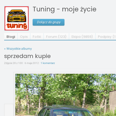
Tuning - moje życie
Dołącz do grupy
Blogi
Opis
Fotki
Forum (123)
Ekipa (9859)
Podpisy (
« Wszystkie albumy
sprzedam kupie
Zdjęcie 28 z 100 · 6 maja 2012 ·
1 komentarz