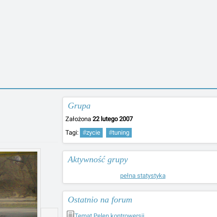
Grupa
Założona
22 lutego 2007
Tagi:
#
zycie
#
tuning
Aktywność grupy
pełna statystyka
Ostatnio na forum
Temat Pelen kontrowersji