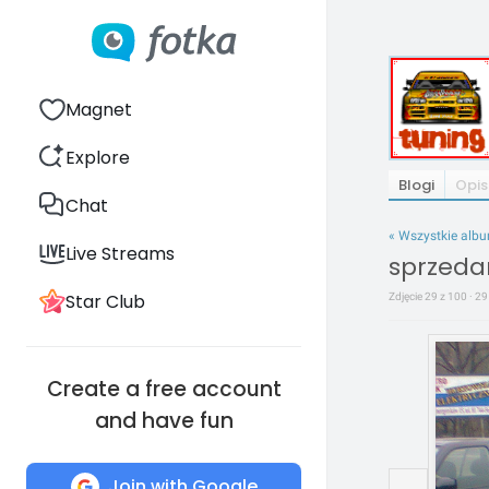
Magnet
Explore
Blogi
Opis
Chat
« Wszystkie alb
Live Streams
sprzeda
Star Club
Zdjęcie 29 z 100 · 29
Create a free account
and have fun
Join with Google