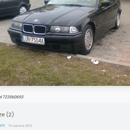
el 723560693
e (2)
n11
19 czerwca 2012