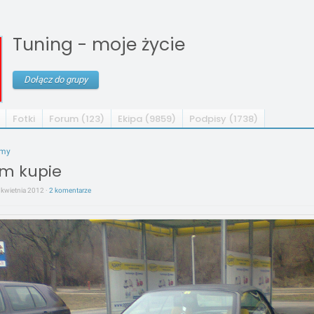
Tuning - moje życie
Dołącz do grupy
Fotki
Forum (123)
Ekipa (9859)
Podpisy (1738)
umy
m kupie
 kwietnia 2012 ·
2 komentarze