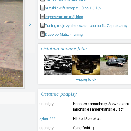
suzuki swift swap z 1.0 na 1.6 16v.
zapraszam na mój blog
›
Tuning moje życie,nowa strona na fb, Zapraszamy
Daewoo Matiz - Tuning
Ostatnio dodane fotki
więcej fotek
Ostatnie podpisy
usunięty
Kocham samochody. A zwłaszcza
japońskie i amerykańskie . ;) ;*
zybert222
Nisko i Szeroko...
usunięty
fajne fotki : )