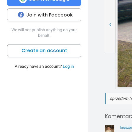
Join with Facebook
‹
We will not publish anything on your
behalf.
Create an account
Already have an account?
Log in
sprzedam t
Komentarz
kruszo