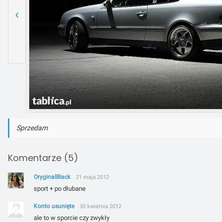
‹
Sprzedam
Komentarze (5)
OryginalBlack
21 maja 2012
sport + po dłubane
Konto usunięte
30 kwietnia 2012
ale to w sporcie czy zwykły