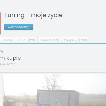
Tuning - moje życie
Dołącz do grupy
Fotki
Forum (123)
Ekipa (9859)
Podpisy (1738)
umy
m kupie
7 kwietnia 2012