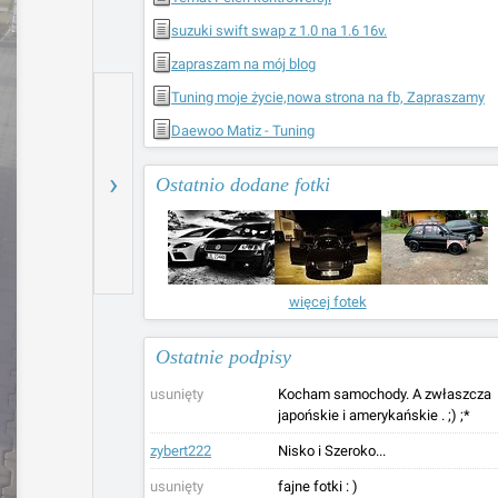
suzuki swift swap z 1.0 na 1.6 16v.
zapraszam na mój blog
Tuning moje życie,nowa strona na fb, Zapraszamy
Daewoo Matiz - Tuning
›
Ostatnio dodane fotki
więcej fotek
Ostatnie podpisy
usunięty
Kocham samochody. A zwłaszcza
japońskie i amerykańskie . ;) ;*
zybert222
Nisko i Szeroko...
usunięty
fajne fotki : )