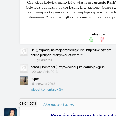
Czy kiedykolwiek marzyłeś o własnym
Jurassic Park
Odwiedź publiczny pokój Dżungla w Zielonej Oazie i z
zapomnij wykrywacza, który znajduję się w ubraniac
ubraniami. Znajdź szczątki dinozaurów i przenieś się do
Lubisz to?
Hej ;) Wpadaj na moją transmisję live: http://live-stream-
online.pl/0peh/MartynkaSoSweet :*
11 grudnia 2013
doładuj konto tel :) http://doladuj-za-darmo.pl/gpuc
20 września 2013
super
5 czerwca 2013
więcej komentarzy (6)
09.04.2013
Darmowe Coins
Poznaj najnowsze oferty na d