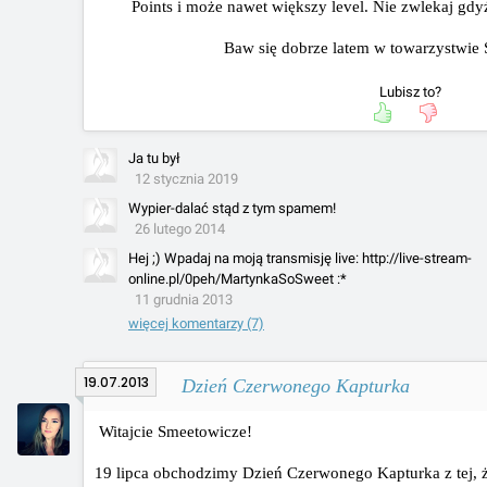
Points i może nawet większy level. Nie zwlekaj gdyż
Baw się dobrze latem w towarzystwie 
Lubisz to?
Ja tu był
12 stycznia 2019
Wypier-dalać stąd z tym spamem!
26 lutego 2014
Hej ;) Wpadaj na moją transmisję live: http://live-stream-
online.pl/0peh/MartynkaSoSweet :*
11 grudnia 2013
więcej komentarzy (7)
19.07.2013
Dzień Czerwonego Kapturka
Witajcie Smeetowicze!
19 lipca obchodzimy Dzień Czerwonego Kapturka z tej, 