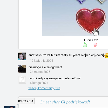
Lubisz to?
andt says i'm 21 but i'm really 10 years old[/color][/color]
19 kwietnia 2025
nie moge sie zalogować!
24 marca 2025
no to kiedy się zawijacie z internetów?
6 lutego 2024
więcej komentarzy (60)
03.02.2014
Smeet chce Ci podziękować!