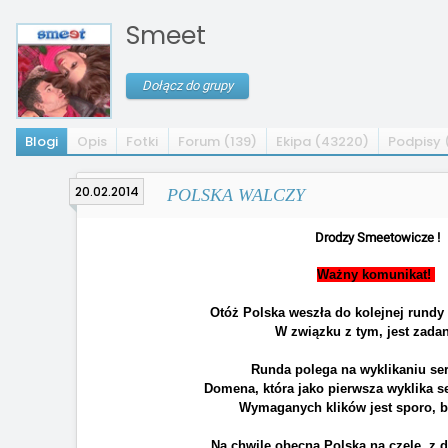
Smeet
Dołącz do grupy
Blogi
Opis
Fotki
Forum (139)
Ekipa (43220)
Podpisy 
20.02.2014
POLSKA WALCZY
Drodzy Smeetowicze !
Ważny komunikat!
Otóż Polska weszła do kolejnej rund
W związku z tym, jest zadani
Runda polega na wyklikaniu se
Domena, która jako pierwsza wyklika 
Wymaganych klików jest sporo, b
Na chwilę obecną Polska na czele, z