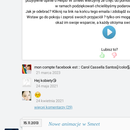
pozytywne opinie o Helps! W Smeet wierzymy że chęc do pomoc
w ramach podziękowań chcielibyśmy podaro
Jak je odebrać? Kliknij na link na końcu tego emaila i zdobądź s
Wstaw go do pokoju i zaproś swoich przyjaciół ? tylko oni mog
okaż im swoje wsparcie, a każdy otrzyma swó
Lubisz to?
mon compte facebook est :: Carol Cassella Santos[/color][/
21 marca 2023
Hej kobiety😘
24 maja 2021
24 kwietnia 2021
więcej komentarzy (29)
15.11.2013
Nowe animacje w Smeet