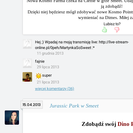
Nowa Kosmo Farma czeka na Ciebie w grze Smeet.
Udaj
ją zdobądź!
Dzięki niej będziesz mógł zdobywać nowe Kosmo Points
wymieniać na Dimes. Miłej z
Lubisz to?
Hej ;) Wpadaj na moją transmisję live: http://live-stream-
online.pl/0peh/MartynkaSoSweet :*
11 grudnia 2013
fajnie
29 lipca 2013
super
21 lipca 2013
więcej komentarzy (36)
15.04.2013
Jurassic Park w Smeet
Zdobądź swój
Dino 