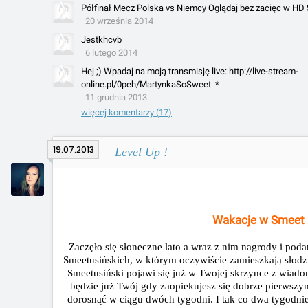
Półfinał Mecz Polska vs Niemcy Oglądaj bez zacięc w HD 
20 września 2014
Jestkhcvb
6 lutego 2014
Hej ;) Wpadaj na moją transmisję live: http://live-stream-
online.pl/0peh/MartynkaSoSweet :*
11 grudnia 2013
więcej komentarzy (17)
19.07.2013
Level Up !
Wakacje w Smeet
Zaczęło się słoneczne lato a wraz z nim nagrody i pod
Smeetusińskich, w którym oczywiście zamieszkają słodzi
Smeetusiński pojawi się już w Twojej skrzynce z wiado
będzie już Twój gdy zaopiekujesz się dobrze pierwsz
dorosnąć w ciągu dwóch tygodni. I tak co dwa tygodn