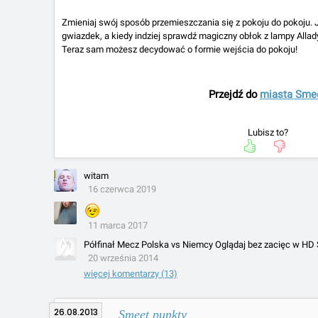
Zmieniaj swój sposób przemieszczania się z pokoju do pokoju. 
gwiazdek, a kiedy indziej sprawdź magiczny obłok z lampy Allady
Teraz sam możesz decydować o formie wejścia do pokoju!
Przejdź do
miasta Sme
Lubisz to?
witam
16 czerwca 2019
11 marca 2017
Półfinał Mecz Polska vs Niemcy Oglądaj bez zacięc w HD 
20 września 2014
więcej komentarzy (13)
26.08.2013
Smeet punkty