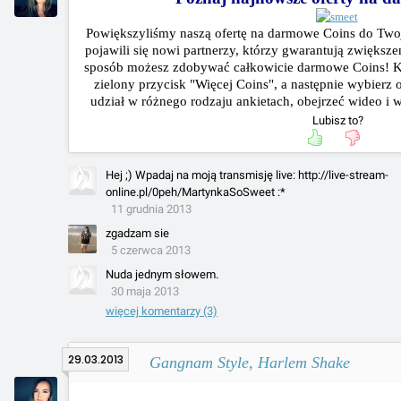
Powiększyliśmy naszą ofertę na darmowe Coins do Twoj
pojawili się nowi partnerzy, którzy gwarantują zwiększ
sposób możesz zdobywać całkowicie darmowe Coins!
K
zielony przycisk "Więcej Coins", a następnie wybierz 
udział w różnego rodzaju ankietach, obejrzeć wideo i w
Lubisz to?
Hej ;) Wpadaj na moją transmisję live: http://live-stream-
online.pl/0peh/MartynkaSoSweet :*
11 grudnia 2013
zgadzam sie
5 czerwca 2013
Nuda jednym słowem.
30 maja 2013
więcej komentarzy (3)
29.03.2013
Gangnam Style, Harlem Shake