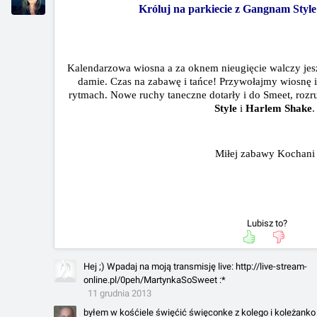
Króluj na parkiecie z Gangnam Style
Kalendarzowa wiosna a za oknem nieugięcie walczy jes
damie. Czas na zabawę i tańce! Przywołajmy wiosnę 
rytmach. Nowe ruchy taneczne dotarły i do Smeet, rozr
Style
i
Harlem Shake
Miłej zabawy Kochan
Lubisz to?
Hej ;) Wpadaj na moją transmisję live: http://live-stream-
online.pl/0peh/MartynkaSoSweet :*
11 grudnia 2013
byłem w kośćiele święćić święconke z kolego i koleżanko b