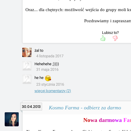
Oraz... dla chętnych: możliwość wejścia do grupy moli k
Pozdrawiamy i zaprasza
Lubisz to?
żal to
4 listopada 2017
Hehehehe ;))))
31 maja 2016
he he
23 stycznia 2016
więcej komentarzy (2)
30.04.2013
Kosmo Farma - odbierz za darmo
No
wa
dar
mo
wa
Fa