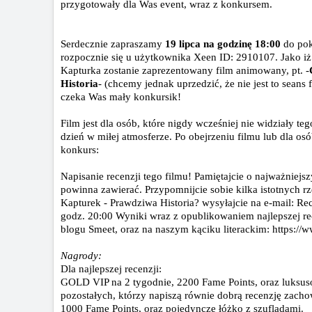
przygotowały dla Was event, wraz z konkursem.
Serdecznie zapraszamy
19 lipca na godzinę 18:00
do pok
rozpocznie się u użytkownika Xeen ID: 2910107. Jako iż
Kapturka zostanie zaprezentowany film animowany, pt. -
Historia
- (chcemy jednak uprzedzić, że nie jest to seans 
czeka Was mały konkursik!
Film jest dla osób, które nigdy wcześniej nie widziały teg
dzień w miłej atmosferze. Po obejrzeniu filmu lub dla osó
konkurs:
Napisanie recenzji tego filmu! Pamiętajcie o najważniejsz
powinna zawierać. Przypomnijcie sobie kilka istotnych 
Kapturek - Prawdziwa Historia? wysyłajcie na e-mail: R
godz. 20:00 Wyniki wraz z opublikowaniem najlepszej re
blogu Smeet, oraz na naszym kąciku literackim: https:/
Nagrody:
Dla najlepszej recenzji:
GOLD VIP na 2 tygodnie, 2200 Fame Points, oraz luksus
pozostałych, którzy napiszą równie dobrą recenzję zacho
1000 Fame Points, oraz pojedyncze łóżko z szufladami.