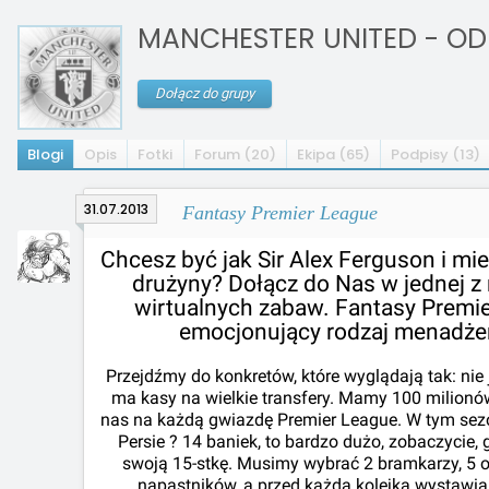
MANCHESTER UNITED - OD
Dołącz do grupy
Blogi
Opis
Fotki
Forum (20)
Ekipa (65)
Podpisy (13)
31.07.2013
Fantasy Premier League
Chcesz być jak Sir Alex Ferguson i mi
drużyny? Dołącz do Nas w jednej z
wirtualnych zabaw. Fantasy Premier
emocjonujący rodzaj menadżer
Przejdźmy do konkretów, które wyglądają tak: nie 
ma kasy na wielkie transfery. Mamy 100 milionów
nas na każdą gwiazdę Premier League. W tym sezo
Persie ? 14 baniek, to bardzo dużo, zobaczycie
swoją 15-stkę. Musimy wybrać 2 bramkarzy, 5 
napastników, a przed każdą kolejką wystawia