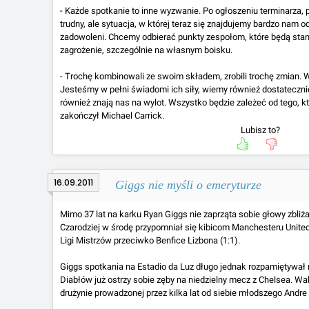
- Każde spotkanie to inne wyzwanie. Po ogłoszeniu terminarza,
trudny, ale sytuacja, w której teraz się znajdujemy bardzo nam
zadowoleni. Chcemy odbierać punkty zespołom, które będą stan
zagrożenie, szczególnie na własnym boisku.
- Trochę kombinowali ze swoim składem, zrobili trochę zmian. W
Jesteśmy w pełni świadomi ich siły, wiemy również dostateczni
również znają nas na wylot. Wszystko będzie zależeć od tego, kt
zakończył Michael Carrick.
Lubisz to?
16.09.2011
Giggs nie myśli o emeryturze
Mimo 37 lat na karku Ryan Giggs nie zaprząta sobie głowy zbliża
Czarodziej w środę przypomniał się kibicom Manchesteru Unit
Ligi Mistrzów przeciwko Benfice Lizbona (1:1).
Giggs spotkania na Estadio da Luz długo jednak rozpamiętywał
Diabłów już ostrzy sobie zęby na niedzielny mecz z Chelsea. Wa
drużynie prowadzonej przez kilka lat od siebie młodszego Andre