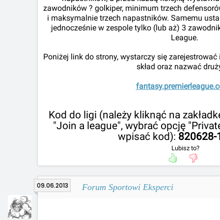
zawodników ? golkiper, minimum trzech defensorów
i maksymalnie trzech napastników. Samemu usta
jednocześnie w zespole tylko (lub aż) 3 zawodni
League.
Poniżej link do strony, wystarczy się zarejestrowa
skład oraz nazwać druż
fantasy.premierleague.
Kod do ligi (należy kliknąć na zakład
"Join a league", wybrać opcję "Privat
wpisać kod):
820628-
Lubisz to?
09.06.2013
Forum Sportowi Eksperci