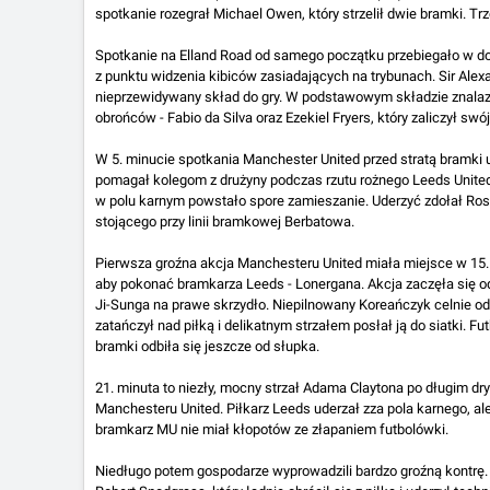
spotkanie rozegrał Michael Owen, który strzelił dwie bramki. Trz
Spotkanie na Elland Road od samego początku przebiegało w do
z punktu widzenia kibiców zasiadających na trybunach. Sir Alex
nieprzewidywany skład do gry. W podstawowym składzie znalaz
obrońców - Fabio da Silva oraz Ezekiel Fryers, który zaliczył sw
W 5. minucie spotkania Manchester United przed stratą bramki 
pomagał kolegom z drużyny podczas rzutu rożnego Leeds Unite
w polu karnym powstało spore zamieszanie. Uderzyć zdołał Ros
stojącego przy linii bramkowej Berbatowa.
Pierwsza groźna akcja Manchesteru United miała miejsce w 15. 
aby pokonać bramkarza Leeds - Lonergana. Akcja zaczęła się 
Ji-Sunga na prawe skrzydło. Niepilnowany Koreańczyk celnie o
zatańczył nad piłką i delikatnym strzałem posłał ją do siatki. 
bramki odbiła się jeszcze od słupka.
21. minuta to niezły, mocny strzał Adama Claytona po długim d
Manchesteru United. Piłkarz Leeds uderzał zza pola karnego, a
bramkarz MU nie miał kłopotów ze złapaniem futbolówki.
Niedługo potem gospodarze wyprowadzili bardzo groźną kontrę. 