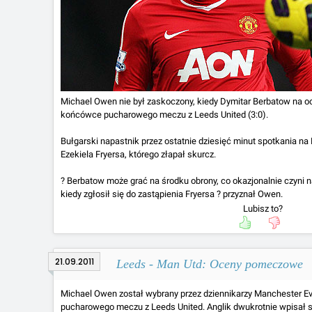
Michael Owen nie był zaskoczony, kiedy Dymitar Berbatow na och
końcówce pucharowego meczu z Leeds United (3:0).
Bułgarski napastnik przez ostatnie dziesięć minut spotkania n
Ezekiela Fryersa, którego złapał skurcz.
? Berbatow może grać na środku obrony, co okazjonalnie czyni 
kiedy zgłosił się do zastąpienia Fryersa ? przyznał Owen.
Lubisz to?
21.09.2011
Leeds - Man Utd: Oceny pomeczowe
Michael Owen został wybrany przez dziennikarzy Manchester E
pucharowego meczu z Leeds United. Anglik dwukrotnie wpisał si