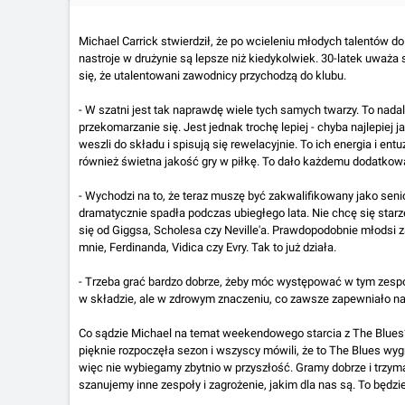
Michael Carrick stwierdził, że po wcieleniu młodych talentów d
nastroje w drużynie są lepsze niż kiedykolwiek. 30-latek uważa s
się, że utalentowani zawodnicy przychodzą do klubu.
- W szatni jest tak naprawdę wiele tych samych twarzy. To nada
przekomarzanie się. Jest jednak trochę lepiej - chyba najlepiej j
weszli do składu i spisują się rewelacyjnie. To ich energia i ent
również świetna jakość gry w piłkę. To dało każdemu dodatkow
- Wychodzi na to, że teraz muszę być zakwalifikowany jako seni
dramatycznie spadła podczas ubiegłego lata. Nie chcę się starze
się od Giggsa, Scholesa czy Neville'a. Prawdopodobnie młodsi z
mnie, Ferdinanda, Vidica czy Evry. Tak to już działa.
- Trzeba grać bardzo dobrze, żeby móc występować w tym zespo
w składzie, ale w zdrowym znaczeniu, co zawsze zapewniało n
Co sądzie Michael na temat weekendowego starcia z The Blues
pięknie rozpoczęła sezon i wszyscy mówili, że to The Blues wygra
więc nie wybiegamy zbytnio w przyszłość. Gramy dobrze i trzyma
szanujemy inne zespoły i zagrożenie, jakim dla nas są. To będzi