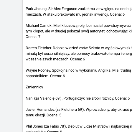
Park Ji-sung. Sir Alex Ferguson zaufał mu ze względu na cechu
meczach. W ataku brakowało mu jednak inwencji. Ocena: 6
Michael Carrick. Miał kluczową rolę, bo musiał powstrzymywać 
tym kłopot, ale w drugiej pokazał swój autorytet, odnotowując 
Ocena: 7
Darren Fletcher. Dobrze widzieć znów Szkota w wyjściowym skł
minutą był coraz silniejszy, ale pomocy brakowało tempa i energ
wcześniejszych meczach. Ocena: 6
Wayne Rooney. Spokojna noc w wykonaniu Anglika. Miał trudną 
napastnikiem. Ocena: 6
Zmiennicy
Nani (za Valencię 69'). Portugalczyk nie zrobił różnicy. Ocena: 5
Javier Hernandez (za Fletchera 69'). Wprowadzony, aby ukraść 
temu okazji. Ocena: 5
Phil Jones (za Fabio 78'). Debiut w Lidze Mistrzów i najbardzie
zmienników. Ocena: 6