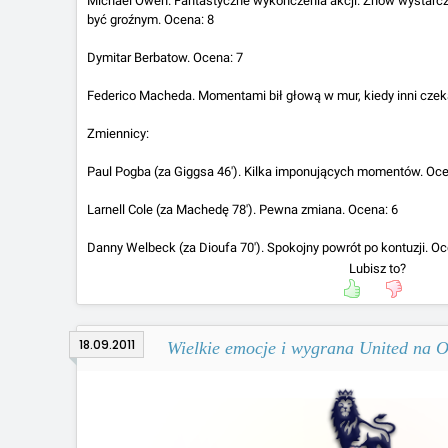
Michael Owen. Fantastyczne wykończenia akcji. Znów wystarcz
być groźnym. Ocena: 8
Dymitar Berbatow. Ocena: 7
Federico Macheda. Momentami bił głową w mur, kiedy inni czeka
Zmiennicy:
Paul Pogba (za Giggsa 46'). Kilka imponujących momentów. Oce
Larnell Cole (za Machedę 78'). Pewna zmiana. Ocena: 6
Danny Welbeck (za Dioufa 70'). Spokojny powrót po kontuzji. Oc
Lubisz to?
18.09.2011
Wielkie emocje i wygrana United na O