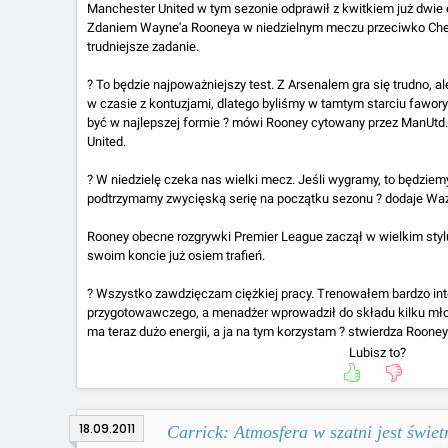
Manchester United w tym sezonie odprawił z kwitkiem już dwie 
Zdaniem Wayne'a Rooneya w niedzielnym meczu przeciwko Chels
trudniejsze zadanie.
? To będzie najpoważniejszy test. Z Arsenalem gra się trudno, ale
w czasie z kontuzjami, dlatego byliśmy w tamtym starciu fawor
być w najlepszej formie ? mówi Rooney cytowany przez ManUtd.
United.
? W niedzielę czeka nas wielki mecz. Jeśli wygramy, to będziem
podtrzymamy zwycięską serię na początku sezonu ? dodaje Wa
Rooney obecne rozgrywki Premier League zaczął w wielkim stylu
swoim koncie już osiem trafień.
? Wszystko zawdzięczam ciężkiej pracy. Trenowałem bardzo in
przygotowawczego, a menadżer wprowadził do składu kilku młod
ma teraz dużo energii, a ja na tym korzystam ? stwierdza Rooney
Lubisz to?
18.09.2011
Carrick: Atmosfera w szatni jest świet