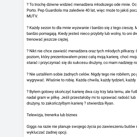
? To trochę dziwne widzieć menadżera młodszego ode mnie. Ocz
Porto. Pep Guardiola ma zaledwie 40 lat, więc może to jakiś po
MUTV.
? Każdy sezon to dla mnie wyzwanie i bardzo się z tego cieszę. 
bardzo pomagają. Kiedy jesteś nieco przybity lub wolny, to oni d
trenować jeszcze ciężej.
? Nikt nie chce zawieść menadżera oraz tych młodych piłkarzy.
poziom, który prezentowałem przez całą moją karierę, choć moj
starać i przyczyniać się do sukcesu drużyny, co mam nadzieję ro
? Nie ustaliłem sobie żadnych celów. Nigdy tego nie robiłem, po 
wygrywać. Właśnie to robię. Każda chwila, każdy tydzień, każdy
? Byłem gotowy skończyć karierę dwa czy trzy lata temu, ale fut
nadal gram w piłkę. Jeśli przestałoby mi to sprawiać radość lu
drużyny, to zakończyłbym karierę ? stwierdza Ryan.
Telewizja, trenerka lub biznes
Giggs na razie nie planuje swojego życia po zawieszeniu butów n
wykluczać żadnej opcji.