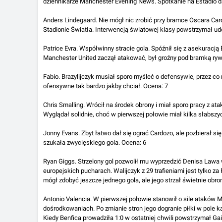
dziennikarze Manchester Evening News. Spotkanie na Estadio d
Anders Lindegaard. Nie mógł nic zrobić przy bramce Oscara Car
Stadionie Światła. Interwencją światowej klasy powstrzymał ude
Patrice Evra. Współwinny stracie gola. Spóźnił się z asekuracją
Manchester United zaczął atakować, był groźny pod bramką ryw
Fabio. Brazylijczyk musiał sporo myśleć o defensywie, przez c
ofensywne tak bardzo jakby chciał. Ocena: 7
Chris Smalling. Wrócił na środek obrony i miał sporo pracy z at
Wyglądał solidnie, choć w pierwszej połowie miał kilka słabs
Jonny Evans. Zbyt łatwo dał się ograć Cardozo, ale pozbierał się
szukała zwycięskiego gola. Ocena: 6
Ryan Giggs. Strzelony gol pozwolił mu wyprzedzić Denisa Lawa 
europejskich pucharach. Walijczyk z 29 trafieniami jest tylko 
mógł zdobyć jeszcze jednego gola, ale jego strzał świetnie obron
Antonio Valencia. W pierwszej połowie stanowił o sile ataków M
dośrodkowaniach. Po zmianie stron jego dogranie piłki w pole 
Kiedy Benfica prowadziła 1:0 w ostatniej chwili powstrzymał Ga