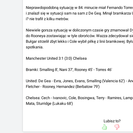
Nieprawdopodobną sytuację w 84. minucie miał Fernando Torres
i znalazł się w sytuacji sam na sam z De Geą. Minął bramkarza 
i? nie trafił z kilku metrów.
Niewiele gorsza sytuację w doliczonym czasie gry zmarnował D
do Rooneya zostawiając w tyle obrońców. Wazza zdecydował si
Bułgar strzelił zbyt lekko i Cole wybił piłkę z linii bramkowej. B
spotkania.
Manchester United 3:1 (3:0) Chelsea
Bramki: Smalling 8', Nani 37', Rooney 45' - Torres 46'
United: De Gea - Evra, Jones, Evans, Smalling (Valencia 62') - An
Fletcher - Rooney, Hernandez (Berbatow 79')
Chelsea: Cech - Ivanovic, Cole, Bosingwa, Terry - Ramires, Lampar
Mata, Sturridge (Lukaku 68')
Lubisz to?