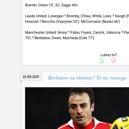
Bramki: Owen 15', 32', Giggs 45+
Leeds United: Lonergan ? Bromby, O'Dea, White, Lees ? Keogh (Fo
Howson ? Becchio (Vayrynen 52'), McCormack (Nunez 66')
Manchester United: Amos ? Fabio, Fryers, Carrick, Valencia ? Pa
70') ? Berbatow, Owen, Macheda (Cole 77')
Lubisz to?
21.09.2011
Berbatow na obronie? To nic nowego