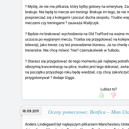
? Myślę, że nie ma piłkarza, który byłby gotowy na emeryturę. 
brakuje. Nie będą to mecze ani treningi. Brakuje im tego, że nie 
posprzeczać się z kolegami i poczuć ducha zespołu. Trudno wię
meczami czy treningami ? zauważa Walijczyk.
? Będzie mi brakować wychodzenia na Old Trafford na ważne me
uczucia po wygranym meczu. Trzeba się przygotować na kolejne 
telewizji, jako trener, czy też prowadzenie biznesu. Ja na chwi
trenerskie. Nie chcę mówić ?nie? czemukolwiek w futbolu.
? Starasz się przygotować do tego momentu jak najlepiej potrafis
olbrzymią koncentrację na piłce, trudno jest tego dokonać, zw
na początku przyszłego roku będę wiedział, czy chcę zakończyć k
przygotowywał ? dodaje Giggs.
Lubisz to?
16.09.2011
Oceny pomeczowe: Benfica – Man Ut
Anders Lindegaard był najlepszym piłkarzem Manchesteru Unite