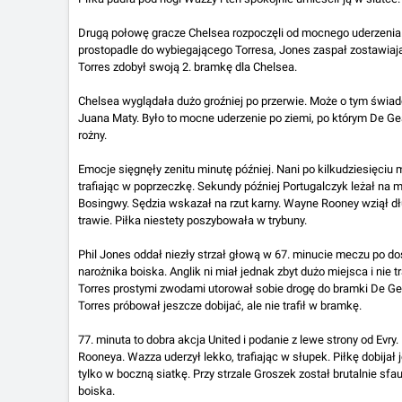
Drugą połowę gracze Chelsea rozpoczęli od mocnego uderzenia.
prostopadle do wybiegającego Torresa, Jones zaspał zostawiaj
Torres zdobył swoją 2. bramkę dla Chelsea.
Chelsea wyglądała dużo groźniej po przerwie. Może o tym świadc
Juana Maty. Było to mocne uderzenie po ziemi, po którym De Ge
rożny.
Emocje sięgnęły zenitu minutę później. Nani po kilkudziesięciu 
trafiając w poprzeczkę. Sekundy później Portugalczyk leżał na 
Bosingwy. Sędzia wskazał na rzut karny. Wayne Rooney wziął dług
trawie. Piłka niestety poszybowała w trybuny.
Phil Jones oddał niezły strzał głową w 67. minucie meczu po 
narożnika boiska. Anglik ni miał jednak zbyt dużo miejsca i nie 
Torres prostymi zwodami utorował sobie drogę do bramki De Gei, 
Torres próbował jeszcze dobijać, ale nie trafił w bramkę.
77. minuta to dobra akcja United i podanie z lewe strony od Evry. 
Rooneya. Wazza uderzył lekko, trafiając w słupek. Piłkę dobijał j
tylko w boczną siatkę. Przy strzale Groszek został brutalnie sfa
boiska.