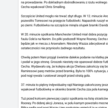
na prowadzenie. Po dokładnym dośrodkowaniu z rzutu wolnego A
Cecha wpakował Chris Smalling.
Szczęście United mogło nie trwać zbyt długo. W 12. minucie And
pozwoliło Torresowi na przejęcie futbolówki. Napastnik ruszył 
po ziemi. Futbolówka na szczęście minęła słupek bramki Davida
W 20. minucie spotkania Manchester United miał dobra pozycję 
faulu Cole'a na Nanim. Do piłki podszedł Wayne Rooney, Cecha 
będzie jak w meczu z Arsenalem. Niestety Wazza zdecydował si
ostateczności nie przyniosło żadnego rezultatu.
Chwilę potem Nani przyjął świetnie dalekie podanie na klatkę p
i podał w jego stronę. Groszek niestety nie opanował dobrze futb
Cecha. Wydawało się, że kolejna akcja Chelsea zakończy się br
Ramiresowi parę metrów przed bramką. Była to 100% sytuacja, al
pod nogi rywala i uratował zespół przed stratą gola.
37. minuta to piękny indywidualny rajd Naniego zakończony jes
wpakował futbolówkę w okienko bramki Cecha zza pola karnego
Tuż przed końcem pierwszej części spotkania na listę strzelcó
Rooney. Po dobrej akcji Jonesa, w polu karnym powstało mocne
Piłka padła pod nogi Wazzy i ten spokojnie umieścił ją w siatce.