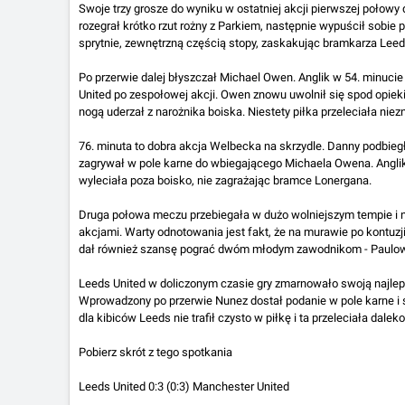
Swoje trzy grosze do wyniku w ostatniej akcji pierwszej połowy 
rozegrał krótko rzut rożny z Parkiem, następnie wypuścił sobie p
sprytnie, zewnętrzną częścią stopy, zaskakując bramkarza Leed
Po przerwie dalej błyszczał Michael Owen. Anglik w 54. minuci
United po zespołowej akcji. Owen znowu uwolnił się spod opie
nogą uderzał z narożnika boiska. Niestety piłka przeleciała nie
76. minuta to dobra akcja Welbecka na skrzydle. Danny podbiegł
zagrywał w pole karne do wbiegającego Michaela Owena. Anglik je
wyleciała poza boisko, nie zagrażając bramce Lonergana.
Druga połowa meczu przebiegała w dużo wolniejszym tempie i
akcjami. Warty odnotowania jest fakt, że na murawie po kontuz
dał również szansę pograć dwóm młodym zawodnikom - Paulowi 
Leeds United w doliczonym czasie gry zmarnowało swoją najleps
Wprowadzony po przerwie Nunez dostał podanie w pole karne i
dla kibiców Leeds nie trafił czysto w piłkę i ta przeleciała dal
Pobierz skrót z tego spotkania
Leeds United 0:3 (0:3) Manchester United