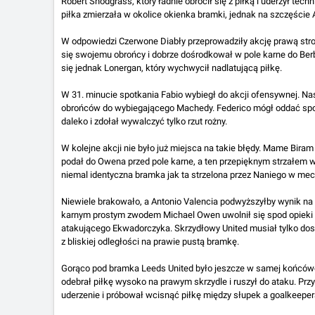
Robert Snodgrass, który ładnie obrócił się z piłką i uderzył te
piłka zmierzała w okolice okienka bramki, jednak na szczęście
W odpowiedzi Czerwone Diabły przeprowadziły akcję prawą str
się swojemu obrońcy i dobrze dośrodkował w pole karne do Berb
się jednak Lonergan, który wychwycił nadlatującą piłkę.
W 31. minucie spotkania Fabio wybiegł do akcji ofensywnej. Nas
obrońców do wybiegającego Machedy. Federico mógł oddać spokoj
daleko i zdołał wywalczyć tylko rzut rożny.
W kolejne akcji nie było już miejsca na takie błędy. Mame Biram
podał do Owena przed pole karne, a ten przepięknym strzałem w
niemal identyczna bramka jak ta strzelona przez Naniego w mec
Niewiele brakowało, a Antonio Valencia podwyższyłby wynik na
karnym prostym zwodem Michael Owen uwolnił się spod opieki 
atakującego Ekwadorczyka. Skrzydłowy United musiał tylko dostaw
z bliskiej odległości na prawie pustą bramkę.
Gorąco pod bramka Leeds United było jeszcze w samej końcówc
odebrał piłkę wysoko na prawym skrzydle i ruszył do ataku. Przy
uderzenie i próbował wcisnąć piłkę między słupek a goalkeepera