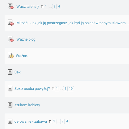
Wasz talent ;)
1
…
3
4
Miłość - Jak jak ją postrzegasz, jak byś ją opisał własnymi słowami...
Ważne blogi
Ważne.
Sex
Sex z osoba powyżej?
1
…
9
10
szukam kobiety
całowanie - zabawa
1
…
3
4