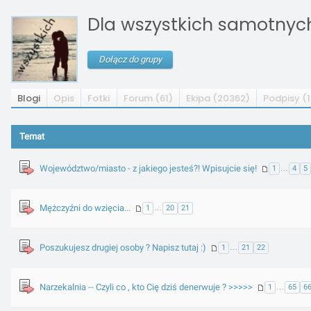
Dla wszystkich samotnych 
Dołącz do grupy
Blogi
Opis
Fotki
Forum (61)
Ekipa (20362)
Podpisy (1
Temat
Województwo/miasto - z jakiego jesteś?! Wpisujcie się!
1
…
4
5
Mężczyźni do wzięcia...
1
…
20
21
Poszukujesz drugiej osoby ? Napisz tutaj :)
1
…
21
22
Narzekalnia -- Czyli co , kto Cię dziś denerwuje ? >>>>>
1
…
65
6