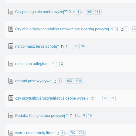
Czy pociąga cię osoba wyżej??;0
1
…
160
161
Czy chciałbyś/chciałabys umówić się z osobą powyżej ?? :))
1
…
4
na co masz teraz ochotę?
1
…
35
36
milosc na odleglosc
1
2
ostatni post wygrywa
1
…
607
608
czy przytuliłbyś/przytuliłabyś osobe wyżej?
1
…
68
69
Podoba Ci się osoba powyżej ?
1
…
9
10
wyraz na ostatnią litere
1
…
702
703