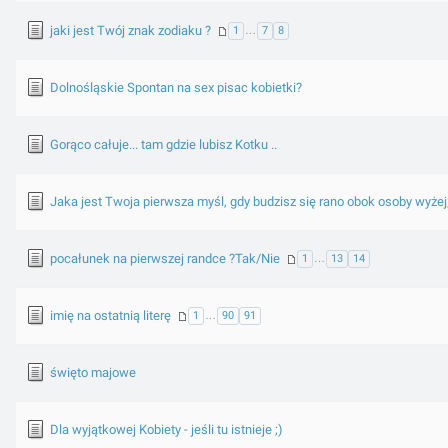
jaki jest Twój znak zodiaku ?
1
…
7
8
Dolnośląskie Spontan na sex pisac kobietki?
Gorąco całuje... tam gdzie lubisz Kotku ..
Jaka jest Twoja pierwsza myśl, gdy budzisz się rano obok osoby wyżej
pocałunek na pierwszej randce ?Tak/Nie
1
…
13
14
imię na ostatnią literę
1
…
90
91
święto majowe
Dla wyjątkowej Kobiety - jeśli tu istnieje ;)