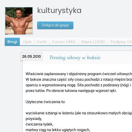
kulturystyka
Dołącz do grupy
Blogi
Opis
Fotki
Forum (981)
Ekipa (2318)
Podpisy (4
26.05.2010
Trening siłowy w boksie
Właściwie zaplanowany i objaśniony program ćwiczeń siłowych
W boksie znaczna część siły ciosu pochodzi z rotacji mięśni b
oparciu o wyprostowaną nogę. Siła pochodzi z podstawy (nóg) i p
przez tułów. Po obrocie tułowia następuje wyprost ręki.
Użyteczne ćwiczenia to:
wyciskanie sztangi w leżeniu (ale na stosunkowo małych obcią
przysiady,
ćwiczenia łydek,
martwy ciąg na lekko ugiętych nogach,