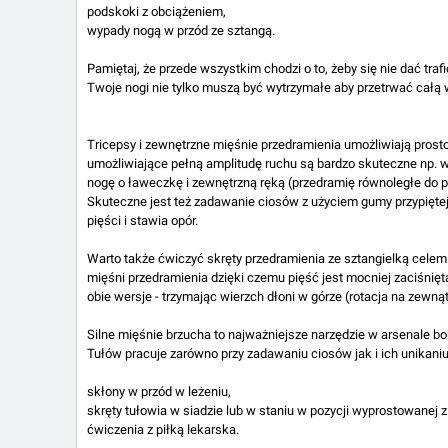
podskoki z obciążeniem,
wypady nogą w przód ze sztangą.
Pamiętaj, że przede wszystkim chodzi o to, żeby się nie dać traf
Twoje nogi nie tylko muszą być wytrzymałe aby przetrwać całą w
Tricepsy i zewnętrzne mięśnie przedramienia umożliwiają prost
umożliwiające pełną amplitudę ruchu są bardzo skuteczne np. 
nogę o ławeczkę i zewnętrzną ręką (przedramię równoległe do 
Skuteczne jest też zadawanie ciosów z użyciem gumy przypiętej 
pięści i stawia opór.
Warto także ćwiczyć skręty przedramienia ze sztangielką cel
mięśni przedramienia dzięki czemu pięść jest mocniej zaciśnięt
obie wersje - trzymając wierzch dłoni w górze (rotacja na zewnąt
Silne mięśnie brzucha to najważniejsze narzędzie w arsenale bo
Tułów pracuje zarówno przy zadawaniu ciosów jak i ich unikaniu
skłony w przód w leżeniu,
skręty tułowia w siadzie lub w staniu w pozycji wyprostowanej 
ćwiczenia z piłką lekarska.