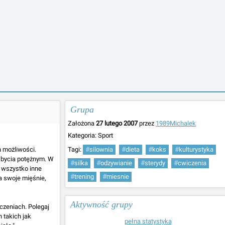
Grupa
Założona
27 lutego 2007
przez
1989Michalek
Kategoria:
Sport
h możliwości.
Tagi:
#
silownia
#
dieta
#
koks
#
kulturystyka
j bycia potężnym. W
#
silka
#
odzywianie
#
sterydy
#
cwiczenia
 wszystko inne
#
trening
#
miesnie
a swoje mięśnie,
Aktywność grupy
czeniach. Polegaj
 takich jak
pełna statystyka