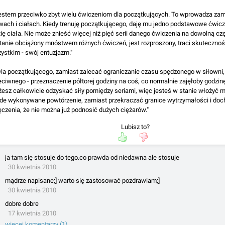
estem przeciwko zbyt wielu ćwiczeniom dla początkujących. To wprowadza zam
wach i ciałach. Kiedy trenuję początkującego, daję mu jedno podstawowe ćwic
tię ciała. Nie może znieść więcej niż pięć serii danego ćwiczenia na dowolną czę
tanie obciążony mnóstwem różnych ćwiczeń, jest rozproszony, traci skutecznoś
ystkim - swój entuzjazm."
Dla początkującego, zamiast zalecać ograniczanie czasu spędzonego w siłowni,
eciwnego - przeznaczenie półtorej godziny na coś, co normalnie zajęłoby godzi
esz całkowicie odzyskać siły pomiędzy seriami, więc jesteś w stanie włożyć 
de wykonywane powtórzenie, zamiast przekraczać granice wytrzymałości i doch
czenia, że nie można już podnosić dużych ciężarów."
Lubisz to?
ja tam się stosuje do tego.co prawda od niedawna ale stosuje
30 kwietnia 2010
mądrze napisane;] warto się zastosować pozdrawiam;]
30 kwietnia 2010
dobre dobre
17 kwietnia 2010
więcej komentarzy (1)