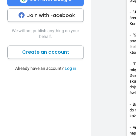
prz
- "
Join with Facebook
śre
Kon
We will not publish anything on your
- "
behalf.
pow
lic
Create an account
kto
- "
Already have an account?
Log in
mię
Dez
sku
doj
ćwi
- B
do 
każ
- A
nap