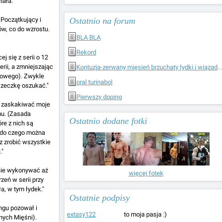
iała."
 Początkujący i
Ostatnio na forum
w, co do wzrostu.
BLA BLA
Rekord
j się z serii o 12
rii, a zmniejszając
Kontuzja-zerwany mięsień brzuchaty łydki i wiązadło poprzeczne boczne zewnętrzne w kolanie
idowego). Zwykle
oral turinabol
szeczkę oszukać."
Pierwszy doping
m zaskakiwać moje
mu. (Zasada
Ostatnio dodane fotki
re z nich są
ś, do czego można
 zrobić wszystkie
."
anie wykonywać aż
więcej fotek
zeń w serii przy
a, w tym łydek."
Ostatnie podpisy
ingu pozował i
extasy122
to moja pasja :)
nych Mięśni).