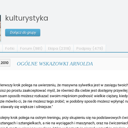
kulturystyka
Dołącz do grupy
Fotki
Forum (981)
Ekipa (2318)
Podpisy (479)
.2010
OGÓLNE WSKAZOWKI ARNOLDA
Pierwszy krok polega na uwierzeniu, że masywna sylwetka jest w zasięgu twoic
isz po prostu zaakceptować myśl, że również dla ciebie jest dostępny przywile
 sam sposób możesz rozkazać swoim mięśniom podnosić wielkie ciężary, kiedy
zie mówiło ci, że nie możesz tego zrobić; w podobny sposób możesz wpłynąć n
 stawały się większe i silniejsze."
Kolejny krok polega na ostrym treningu, przy skupieniu się na podstawowych ćwi
sztangach i sztangielkach, a nie na wyciągach i maszynach, oraz na ćwiczeniach