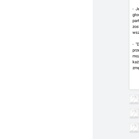
- J
gło
par
zos
wsz
- "
prz
moż
każ
zmę