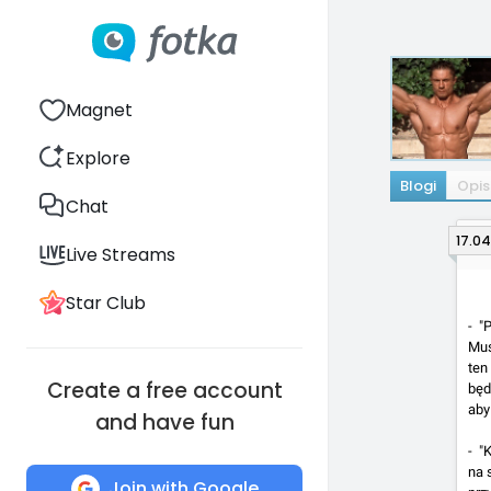
Magnet
Explore
Blogi
Opis
Chat
17.04
Live Streams
Star Club
- "
Mus
ten
Create a free account
będ
aby
and have fun
- "
na 
Join with Google