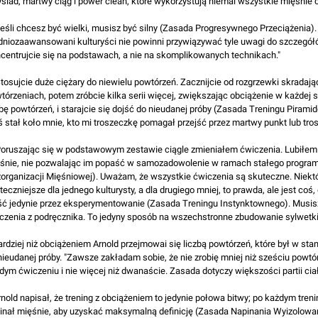
ysiad, martwy ciąg i power clean, które wykorzystują niemal wszystkie mięśnie c
Jeśli chcesz być wielki, musisz być silny (Zasada Progresywnego Przeciążenia).
dniozaawansowani kulturyści nie powinni przywiązywać tyle uwagi do szczegółó
centrujcie się na podstawach, a nie na skomplikowanych technikach."
Stosujcie duże ciężary do niewielu powtórzeń. Zacznijcie od rozgrzewki skradające
tórzeniach, potem zróbcie kilka serii więcej, zwiększając obciążenie w każdej se
zbę powtórzeń, i starajcie się dojść do nieudanej próby (Zasada Treningu Piram
ś stał koło mnie, kto mi troszeczkę pomagał przejść przez martwy punkt lub tro
Poruszając się w podstawowym zestawie ciągle zmieniałem ćwiczenia. Lubiłe
śnie, nie pozwalając im popaść w samozadowolenie w ramach stałego progra
organizacji Mięśniowej). Uważam, że wszystkie ćwiczenia są skuteczne. Niektó
teczniejsze dla jednego kulturysty, a dla drugiego mniej, to prawda, ale jest co
ść jedynie przez eksperymentowanie (Zasada Treningu Instynktownego). Musisz
czenia z podręcznika. To jedyny sposób na wszechstronne zbudowanie sylwetki
ardziej niż obciążeniem Arnold przejmowai się liczbą powtórzeń, które był w st
nieudanej próby. "Zawsze zakładam sobie, że nie zrobię mniej niż sześciu powtór
dym ćwiczeniu i nie więcej niż dwanaście. Zasada dotyczy większości partii ciał
rnold napisał, że trening z obciążeniem to jedynie połowa bitwy; po każdym tren
inał mięśnie, aby uzyskać maksymalną definicję (Zasada Napinania Wyizolowa