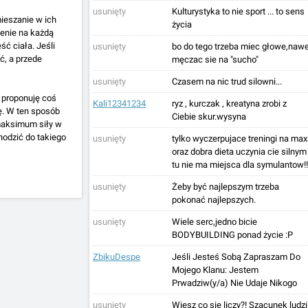
usunięty
Kulturystyka to nie sport ... to sens
ieszanie w ich
życia
zenie na każdą
ść ciała. Jeśli
usunięty
bo do tego trzeba miec głowe,nawe
ć, a przede
męczac sie na "sucho"
usunięty
Czasem na nic trud silowni...
 proponuję coś
Kali12341234
ryz , kurczak , kreatyna zrobi z
nę. W ten sposób
Ciebie skur.wysyna
maksimum siły w
odzić do takiego
usunięty
tylko wyczerpujace treningi na ma
oraz dobra dieta uczynia cie silnym
tu nie ma miejsca dla symulantow!!
usunięty
Żeby być najlepszym trzeba
pokonać najlepszych.
usunięty
Wiele serc,jedno bicie
BODYBUILDING ponad życie :P
ZbikuDespe
Jeśli Jesteś Sobą Zapraszam Do
Mojego Klanu: Jestem
Prwadziw(y/a) Nie Udaje Nikogo
usunięty
Wiesz co się liczy?! Szacunek ludzi