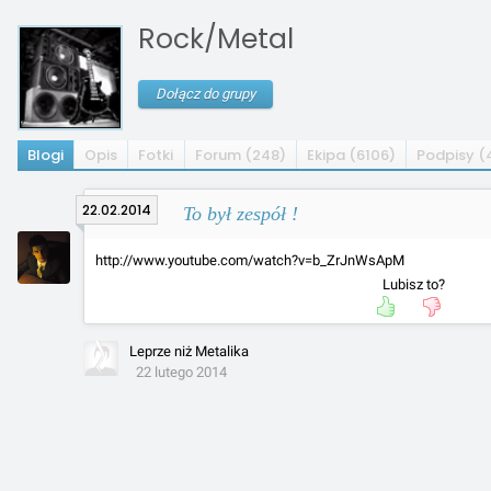
Rock/Metal
Dołącz do grupy
Blogi
Opis
Fotki
Forum (248)
Ekipa (6106)
Podpisy (
22.02.2014
To był zespół !
http://www.youtube.com/watch?v=b_ZrJnWsApM
Lubisz to?
Leprze niż Metalika
22 lutego 2014