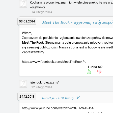
Kocham tą piosenkę, znam ich wiele piosenek o ile nie wszy
wyjątkowy
14 lutego 2014
03.02.2014
Meet The Rock - wypromuj swój zespó
Witam,
Zapraszam do polubienia i zgłaszania swoich zespołów do now
Meet The Rock
. Strona ma na celu promowanie młodych, rock
się szerszej publiczności. Nasza strona jest w budowie ale nied
Zapraszam!! m/
https://www.facebook.com/MeetTheRockPL
Lubisz to?
jeje rock rulezzzz m/
12 lutego 2014
24.12.2013
meary... nie mery :P
http://www.youtube.com/watch?v=YfGHvWA5JhA