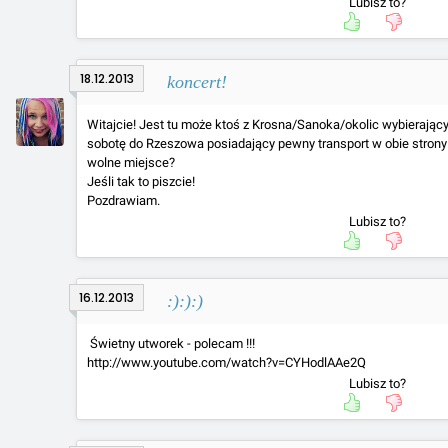
Lubisz to?
18.12.2013
koncert!
Witajcie! Jest tu może ktoś z Krosna/Sanoka/okolic wybierając
sobotę do Rzeszowa posiadający pewny transport w obie strony 
wolne miejsce?
Jeśli tak to piszcie!
Pozdrawiam.
Lubisz to?
16.12.2013
:):):)
Świetny utworek - polecam !!!
http://www.youtube.com/watch?v=CYHodlAAe2Q
Lubisz to?