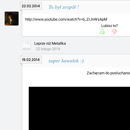
22.02.2014
To był zespół !
http://www.youtube.com/watch?v=b_ZrJnWsApM
Lubisz to?
Leprze niż Metalika
22 lutego 2014
19.02.2014
super kawalek :)
Zachęcam do posłuchania