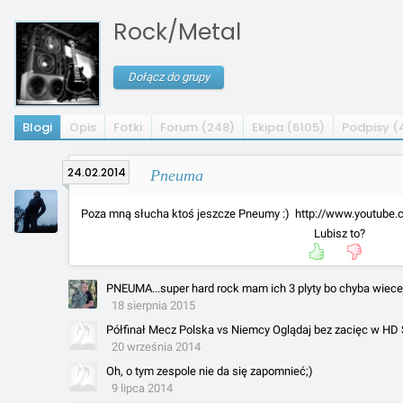
Rock/Metal
Dołącz do grupy
Blogi
Opis
Fotki
Forum (248)
Ekipa (6105)
Podpisy (
24.02.2014
Pneuma
Poza mną słucha ktoś jeszcze Pneumy :) http://www.youtub
Lubisz to?
PNEUMA...super hard rock mam ich 3 plyty bo chyba wiecej 
18 sierpnia 2015
Półfinał Mecz Polska vs Niemcy Oglądaj bez zacięc w HD 
20 września 2014
Oh, o tym zespole nie da się zapomnieć;)
9 lipca 2014