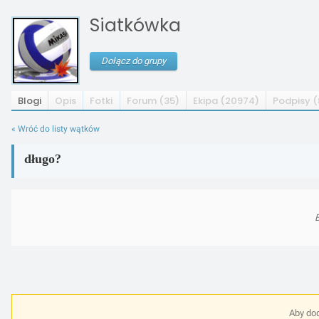
Siatkówka
Dołącz do grupy
Blogi
Opis
Fotki
Forum (35)
Ekipa (20974)
Podpisy (
« Wróć do listy wątków
długo?
B
Aby dod