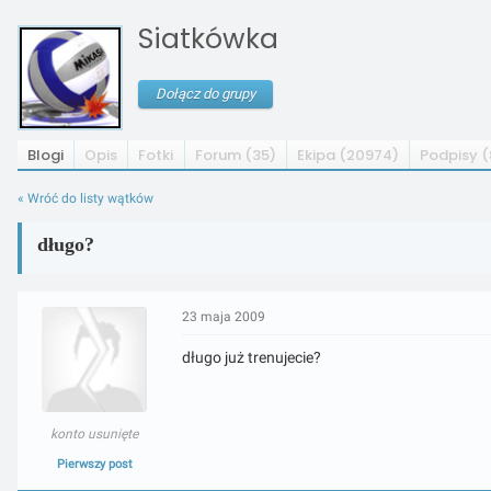
Siatkówka
Dołącz do grupy
Blogi
Opis
Fotki
Forum (35)
Ekipa (20974)
Podpisy (
« Wróć do listy wątków
długo?
23 maja 2009
długo już trenujecie?
konto usunięte
Pierwszy post