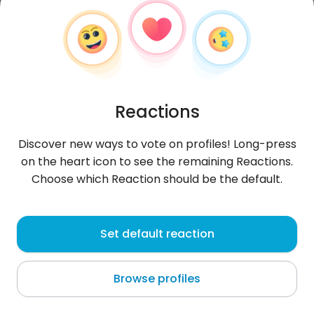
Reactions
Discover new ways to vote on profiles! Long-press
on the heart icon to see the remaining Reactions.
Choose which Reaction should be the default.
Paweł
,
?
Set default reaction
Dmosin
Browse profiles
tMałe przypomnienie, bo czasem ludziom się myli:
wózek/kule to tylko moje podwozie, a nie cała
osobowość. Pod maską wciąż kr
...
more