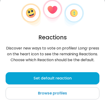
Reactions
Discover new ways to vote on profiles! Long-press
on the heart icon to see the remaining Reactions.
Choose which Reaction should be the default.
officialofficer164
, 27
Set default reaction
Munich
Browse profiles
Witam, chętnie się umówię i pobawię razem, jeśli
jesteś zainteresowany, napisz do mnie na
Facebooku, a natychmiast odezwę si
...
more