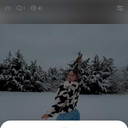
1/2
1
41