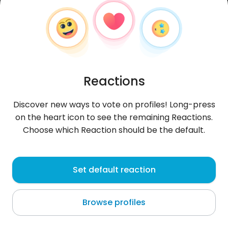
Reactions
Discover new ways to vote on profiles! Long-press
on the heart icon to see the remaining Reactions.
Choose which Reaction should be the default.
Natalia
, 26
Set default reaction
Warszawa
Browse profiles
Jestem Natalia mam 25 lat. Jestem raczej zwykłą
szarą dziewczyną i z pewnością nie zbyt ładną ani
piękną może w środku dla c
...
more