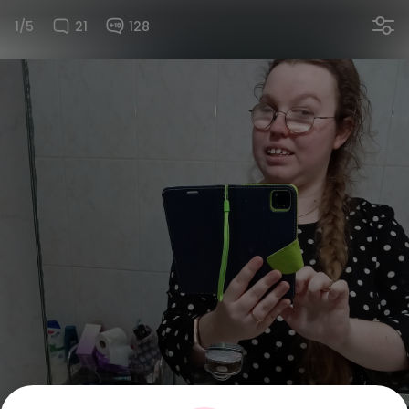
1/5
21
128