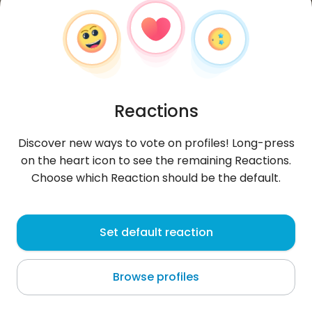
Reactions
Discover new ways to vote on profiles! Long-press
on the heart icon to see the remaining Reactions.
Choose which Reaction should be the default.
Marcin
, 44
Set default reaction
Ełk
Browse profiles
Jeśli zachowujesz się jak księżniczka tylko dlatego że
na tym portalu piszę do ciebie dziesiątki
zboczeńców to omiń ten prof
...
more