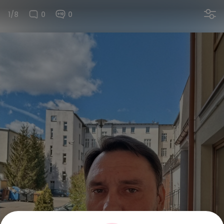
1/8
0
0