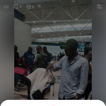
1/2
0
0