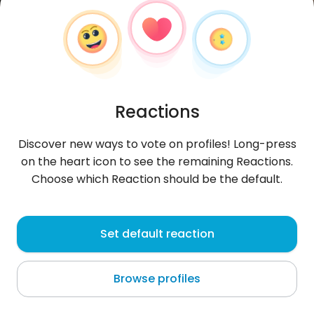
Reactions
Discover new ways to vote on profiles! Long-press
on the heart icon to see the remaining Reactions.
Choose which Reaction should be the default.
christopheaigouy
, 19
Set default reaction
Poitiers
Browse profiles
Bonjour toi, Je m'appelle Christophe un homme
entier, la fois solide et sensible, avec des cicatrices
qui ne demandent qu t
...
more